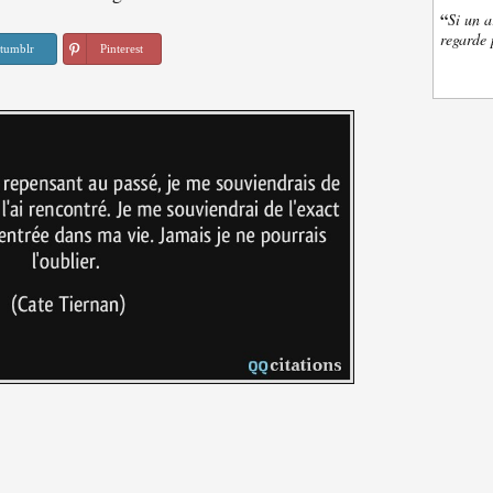
“
Si un a
regarde 
tumblr
Pinterest