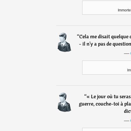
Immortel
“
Cela me disait quelque 
- il n'y a pas de questio
―
Im
“
« Le jour où tu seras
guerre, couche-toi à plat
dic
―