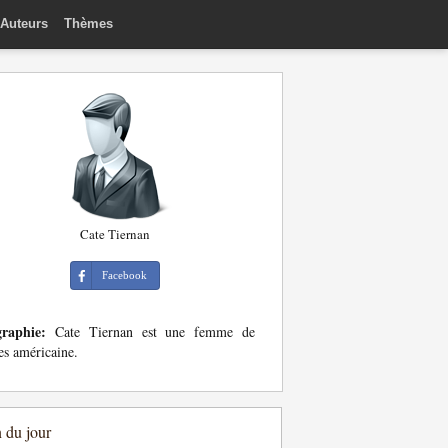
Auteurs
Thèmes
Cate Tiernan
Facebook
graphie:
Cate Tiernan est une femme de
res américaine.
n du jour