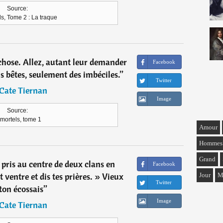
Source:
s, Tome 2 : La traque
chose. Allez, autant leur demander
Facebook
ns bêtes, seulement des imbéciles.
”
Twitter
Cate Tiernan
Image
Source:
mortels, tome 1
Amour
Hommes
Grand
 pris au centre de deux clans en
Facebook
 ventre et dis tes prières. » Vieux
Jour
M
Twitter
ton écossais
”
Image
Cate Tiernan