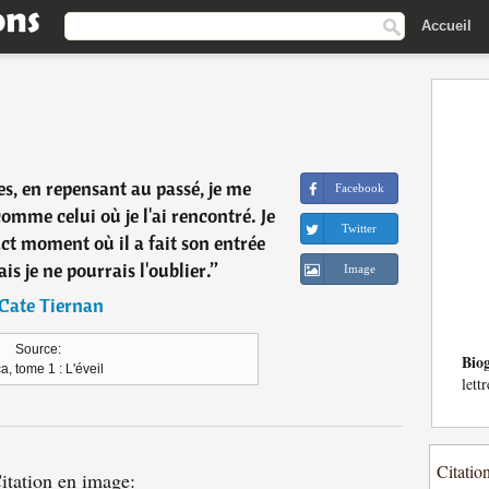
Accueil
s, en repensant au passé, je me
Facebook
omme celui où je l'ai rencontré. Je
Twitter
ct moment où il a fait son entrée
s je ne pourrais l'oublier.
”
Image
Cate Tiernan
Source:
Bio
a, tome 1 : L'éveil
lett
Citatio
itation en image: