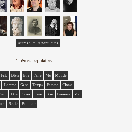
Autres auteurs populaires
Thèmes populaires
Fait
Bien
Etre
Faire
Vie
Monde
Homme
Gens
Temps
Femme
Chose
Seul
Dire
Cœur
Dieu
Bon
Femmes
Mal
ort
Seule
Bonheur