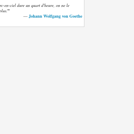
rc-en-ciel dure un quart d'heure, on ne le
”
plus.
Johann Wolfgang von Goethe
—