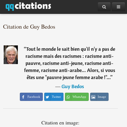
Citation de Guy Bedos
“
Tout le monde le sait bien qu'il n'y a pas de
racisme mais des racismes : racisme anti-
pauvre, racisme anti-jeune, racisme anti-
femme, racisme anti-arabe... Alors, si vous
êtes une "pauvre jeune femme arabe !"...
”
―
Guy Bedos
Facebook
Twitter
WhatsApp
Image
Citation en image: