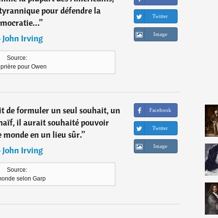
 tyrannique pour défendre la
Twitter
mocratie...
”
Image
―
John Irving
Source:
prière pour Owen
it de formuler un seul souhait, un
Facebook
aïf, il aurait souhaité pouvoir
Twitter
e monde en un lieu sûr.
”
Image
―
John Irving
Source:
monde selon Garp