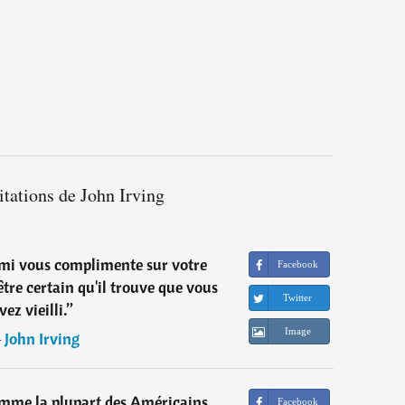
itations de John Irving
mi vous complimente sur votre
Facebook
tre certain qu'il trouve que vous
Twitter
vez vieilli.
”
Image
―
John Irving
mme la plupart des Américains,
Facebook