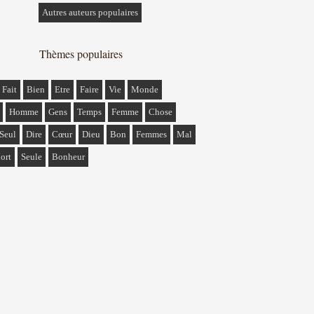
Autres auteurs populaires
Thèmes populaires
Fait
Bien
Etre
Faire
Vie
Monde
Homme
Gens
Temps
Femme
Chose
Seul
Dire
Cœur
Dieu
Bon
Femmes
Mal
ort
Seule
Bonheur