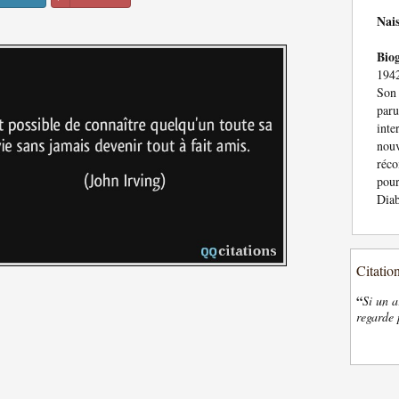
Nai
Bio
1942
Son
paru
int
nouv
réc
pour
Diab
Citatio
“
Si un a
regarde 