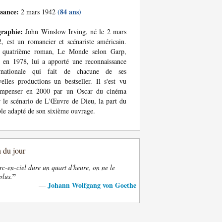
ssance:
(84 ans)
2 mars 1942
graphie:
John Winslow Irving, né le 2 mars
, est un romancier et scénariste américain.
 quatrième roman, Le Monde selon Garp,
 en 1978, lui a apporté une reconnaissance
ernationale qui fait de chacune de ses
elles productions un bestseller. Il s'est vu
ompenser en 2000 par un Oscar du cinéma
 le scénario de L'Œuvre de Dieu, la part du
le adapté de son sixième ouvrage.
n du jour
rc-en-ciel dure un quart d'heure, on ne le
”
plus.
Johann Wolfgang von Goethe
—