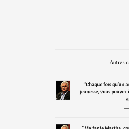
Autres c
“
Chaque fois qu'un a
jeunesse, vous pouvez ê
a
“
Ma tante Martha, co