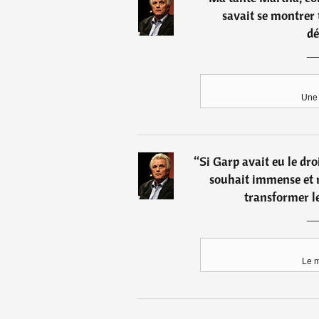
savait se montrer
dé
Une 
“
Si Garp avait eu le dro
souhait immense et n
transformer l
Le 