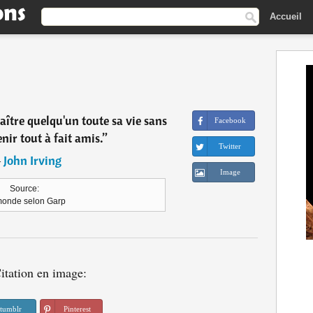
Accueil
naître quelqu'un toute sa vie sans
Facebook
nir tout à fait amis.
”
Twitter
―
John Irving
Image
Source:
monde selon Garp
itation en image:
tumblr
Pinterest