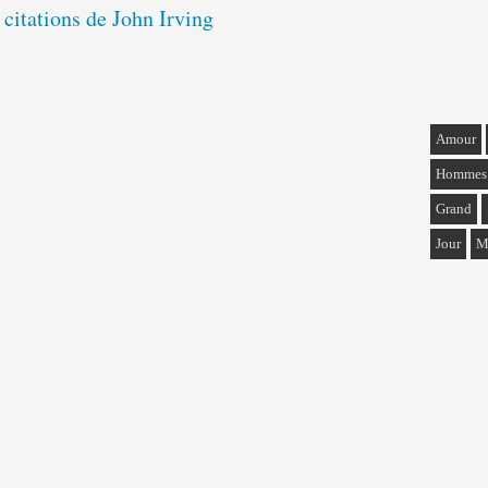
 citations de John Irving
Amour
Hommes
Grand
Jour
M