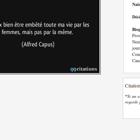
Nai
Déc
Bio
Pro
Neui
jour
Con
Cana
Citatio
“
Si un a
regarde 