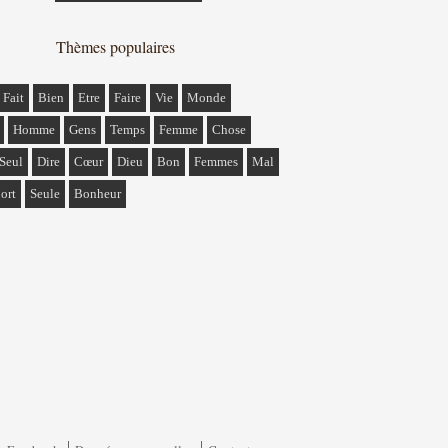
Thèmes populaires
Fait
Bien
Etre
Faire
Vie
Monde
Homme
Gens
Temps
Femme
Chose
Seul
Dire
Cœur
Dieu
Bon
Femmes
Mal
ort
Seule
Bonheur