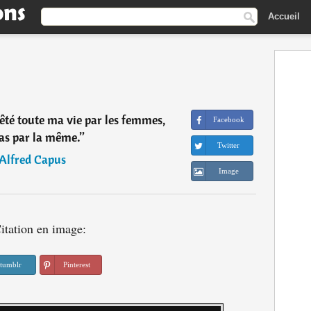
Accueil
êté toute ma vie par les femmes,
Facebook
as par la même.
”
Twitter
Alfred Capus
Image
itation en image:
tumblr
Pinterest