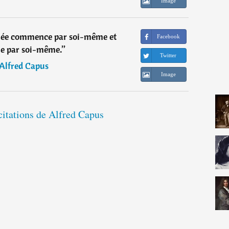
Image
née commence par soi-même et
Facebook
e par soi-même.
”
Twitter
Alfred Capus
Image
citations de Alfred Capus