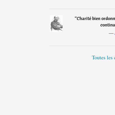
“
Charité bien ordon
continu
―
Toutes les 