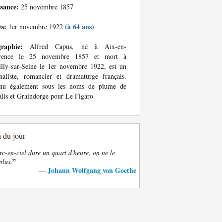
ssance:
25 novembre 1857
ès:
(à 64 ans)
1er novembre 1922
graphie:
Alfred Capus, né à Aix-en-
vence le 25 novembre 1857 et mort à
lly-sur-Seine le 1er novembre 1922, est un
naliste, romancier et dramaturge français.
nu également sous les noms de plume de
lis et Graindorge pour Le Figaro.
n du jour
rc-en-ciel dure un quart d'heure, on ne le
”
plus.
Johann Wolfgang von Goethe
—