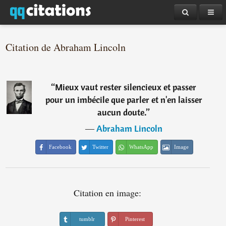
Citation de Abraham Lincoln
“
Mieux vaut rester silencieux et passer
pour un imbécile que parler et n'en laisser
aucun doute.
”
―
Abraham Lincoln
Facebook
Twitter
WhatsApp
Image
Citation en image:
tumblr
Pinterest