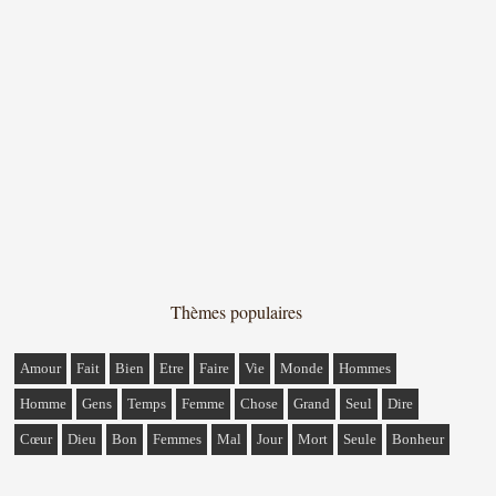
Thèmes populaires
Amour
Fait
Bien
Etre
Faire
Vie
Monde
Hommes
Homme
Gens
Temps
Femme
Chose
Grand
Seul
Dire
Cœur
Dieu
Bon
Femmes
Mal
Jour
Mort
Seule
Bonheur