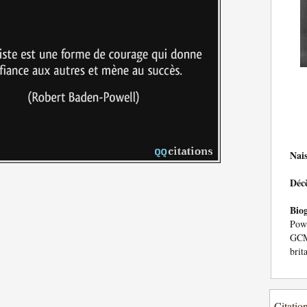
Nai
Déc
Bio
Powe
GC
brit
Citatio