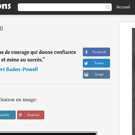
Accueil
ll
rme de courage qui donne confiance
Facebook
 et mène au succès.
”
Twitter
rt Baden-Powell
Image
itation en image:
tumblr
Pinterest