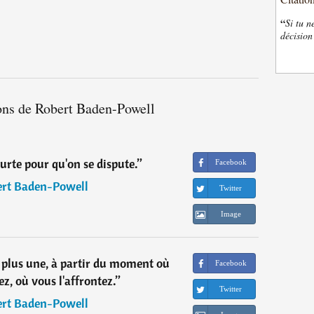
“
Si tu n
décision
ions de Robert Baden-Powell
ourte pour qu'on se dispute.
”
Facebook
rt Baden-Powell
Twitter
Image
t plus une, à partir du moment où
Facebook
z, où vous l'affrontez.
”
Twitter
rt Baden-Powell