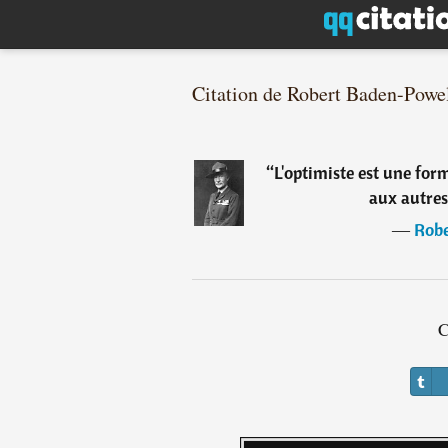
Citation de Robert Baden-Powe
“
L'optimiste est une fo
aux autres
―
Robe
C