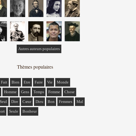
Autres auteurs populaires
Thèmes populaires
Fait
Bien
Etre
Faire
Vie
Monde
Homme
Gens
Temps
Femme
Chose
Seul
Dire
Cœur
Dieu
Bon
Femmes
Mal
ort
Seule
Bonheur