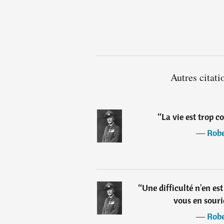
Autres citat
“
La vie est trop c
―
Robe
“
Une difficulté n'en es
vous en sourie
―
Robe