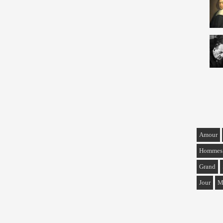
Amour
Hommes
Grand
Jour
M