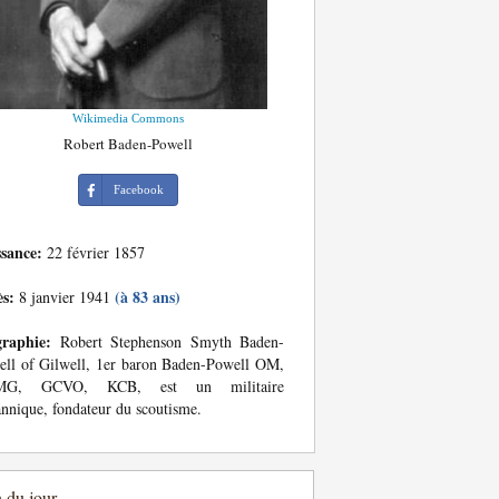
Wikimedia Commons
Robert Baden-Powell
Facebook
ssance:
22 février 1857
ès:
(à 83 ans)
8 janvier 1941
graphie:
Robert Stephenson Smyth Baden-
ll of Gilwell, 1er baron Baden-Powell OM,
MG, GCVO, KCB, est un militaire
annique, fondateur du scoutisme.
n du jour