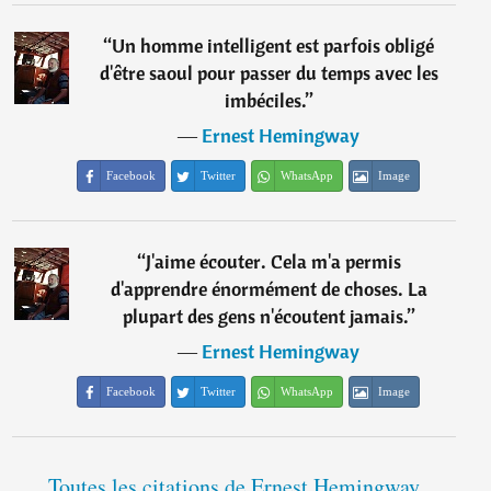
“
Un homme intelligent est parfois obligé
d'être saoul pour passer du temps avec les
imbéciles.
”
―
Ernest Hemingway
Facebook
Twitter
WhatsApp
Image
“
J'aime écouter. Cela m'a permis
d'apprendre énormément de choses. La
plupart des gens n'écoutent jamais.
”
―
Ernest Hemingway
Facebook
Twitter
WhatsApp
Image
Toutes les citations de Ernest Hemingway