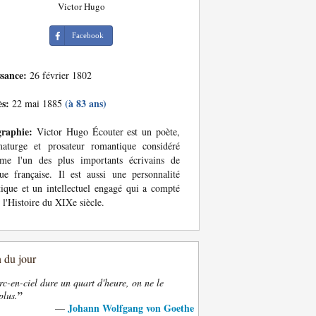
Victor Hugo
Facebook
ssance:
26 février 1802
ès:
(à 83 ans)
22 mai 1885
graphie:
Victor Hugo Écouter est un poète,
maturge et prosateur romantique considéré
me l'un des plus importants écrivains de
ue française. Il est aussi une personnalité
tique et un intellectuel engagé qui a compté
 l'Histoire du XIXe siècle.
n du jour
rc-en-ciel dure un quart d'heure, on ne le
”
plus.
Johann Wolfgang von Goethe
—