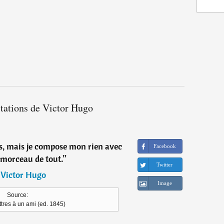
itations de Victor Hugo
sais, mais je compose mon rien avec
Facebook
 morceau de tout.
”
Twitter
―
Victor Hugo
Image
Source:
ttres à un ami (ed. 1845)