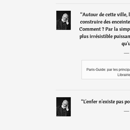
“
Autour de cette ville,
construire des enceintes
Comment ? Par la simple
plus irrésistible puiss
qu'
Paris-Guide: par les princip
Librairi
“
L'enfer n'existe pas po