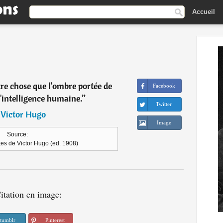
Accueil
tre chose que l'ombre portée de
Facebook
l'intelligence humaine.
”
Twitter
―
Victor Hugo
Image
Source:
es de Victor Hugo (ed. 1908)
itation en image:
tumblr
Pinterest