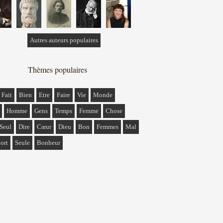
Autres auteurs populaires
Thèmes populaires
Fait
Bien
Etre
Faire
Vie
Monde
Homme
Gens
Temps
Femme
Chose
Seul
Dire
Cœur
Dieu
Bon
Femmes
Mal
ort
Seule
Bonheur