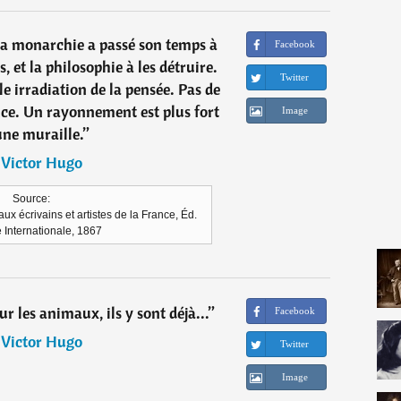
 la monarchie a passé son temps à
Facebook
, et la philosophie à les détruire.
Twitter
 irradiation de la pensée. Pas de
ance. Un rayonnement est plus fort
Image
une muraille.
”
―
Victor Hugo
Source:
aux écrivains et artistes de la France, Éd.
e Internationale, 1867
ur les animaux, ils y sont déjà...
”
Facebook
―
Victor Hugo
Twitter
Image