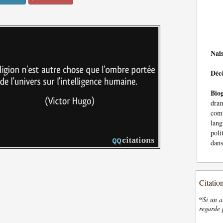
Nai
Déc
Bio
dra
com
lang
poli
dans
Citatio
“
Si un a
regarde 