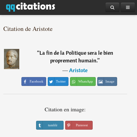
Citation de Aristote
“
La fin de la Politique sera le bien
proprement humain.
”
―
Aristote
Facebook
Twitter
WhatsApp
Image
Citation en image:
tumblr
Pinterest