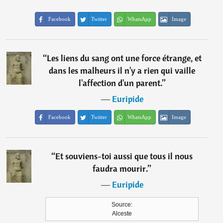
Facebook
Twitter
WhatsApp
Image
“
Les liens du sang ont une force étrange, et
dans les malheurs il n'y a rien qui vaille
l'affection d'un parent.
”
―
Euripide
Facebook
Twitter
WhatsApp
Image
“
Et souviens-toi aussi que tous il nous
faudra mourir.
”
―
Euripide
Source:
Alceste