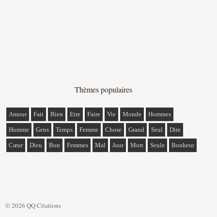
Thèmes populaires
Amour
Fait
Bien
Etre
Faire
Vie
Monde
Hommes
Homme
Gens
Temps
Femme
Chose
Grand
Seul
Dire
Cœur
Dieu
Bon
Femmes
Mal
Jour
Mort
Seule
Bonheur
© 2026 QQ Citations