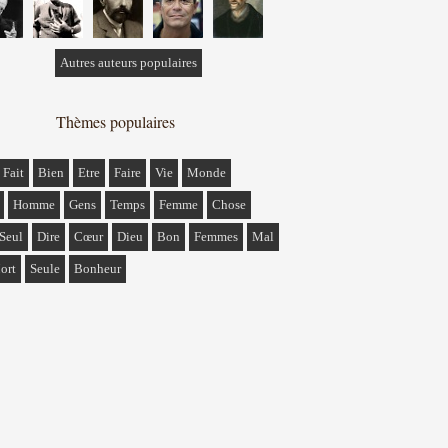
Autres auteurs populaires
Thèmes populaires
Fait
Bien
Etre
Faire
Vie
Monde
Homme
Gens
Temps
Femme
Chose
Seul
Dire
Cœur
Dieu
Bon
Femmes
Mal
ort
Seule
Bonheur