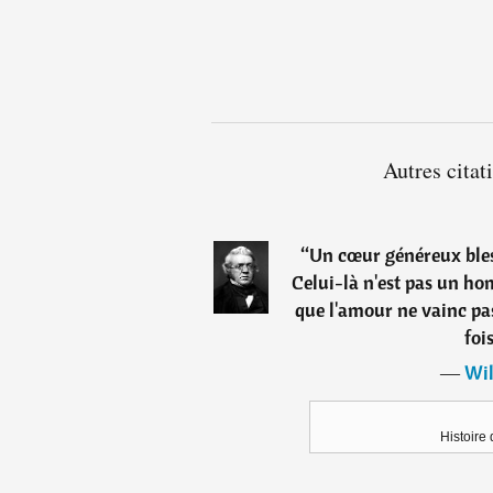
Autres cita
“
Un cœur généreux bless
Celui-là n'est pas un ho
que l'amour ne vainc pa
foi
―
Wil
Histoire