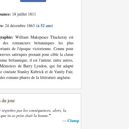
ssance:
18 juillet 1811
ès:
(à 52 ans)
24 décembre 1863
graphie:
William Makepeace Thackeray est
n des romanciers britanniques les plus
rtants de l'époque victorienne. Connu pour
œuvres satiriques prenant pour cible la classe
nne britannique, il est l'auteur, entre autres,
 Mémoires de Barry Lyndon, qui fut adapté
le cinéaste Stanley Kubrick et de Vanity Fair,
 des romans-phares de la littérature anglaise.
n du jour
e regrettes pas les conséquences, alors, la
”
 que tu as prise était la bonne.
Clamp
—