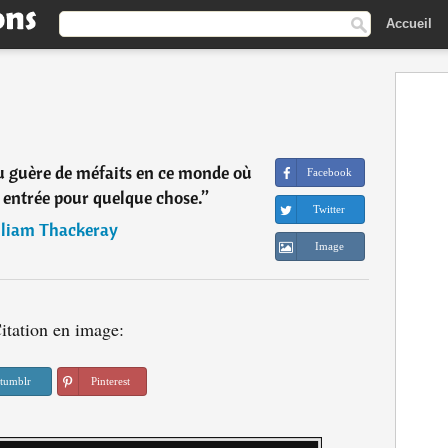
Accueil
eu guère de méfaits en ce monde où
Facebook
 entrée pour quelque chose.
”
Twitter
liam Thackeray
Image
itation en image:
tumblr
Pinterest