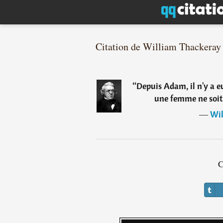
Citation de William Thackeray
“
Depuis Adam, il n'y a 
une femme ne soit
―
Wil
C