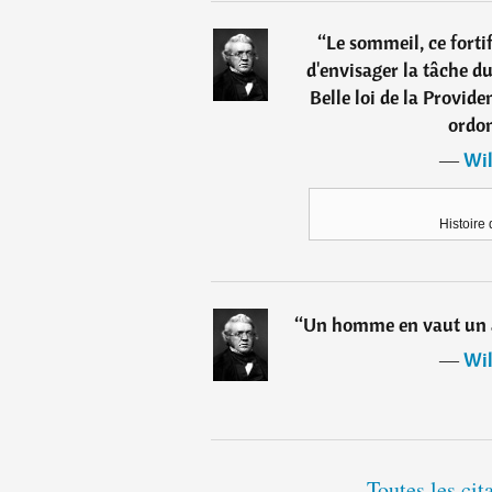
“
Le sommeil, ce fort
d'envisager la tâche d
Belle loi de la Provide
ordon
―
Wil
Histoire
“
Un homme en vaut un a
―
Wil
Toutes les ci