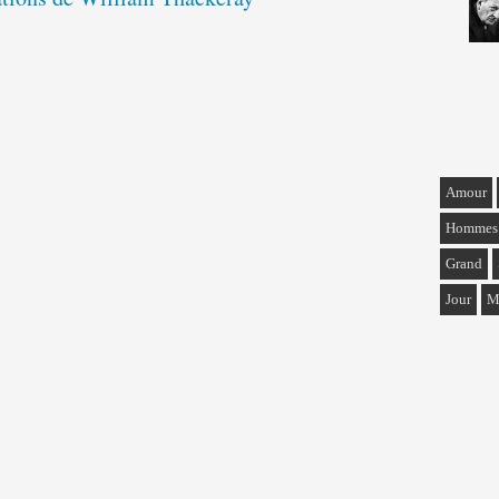
Amour
Hommes
Grand
Jour
M