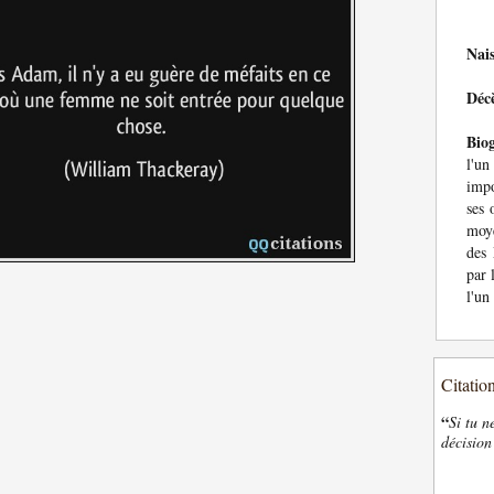
Nai
Déc
Bio
l'u
impo
ses 
moye
des
par 
l'un
Citatio
“
Si tu n
décision