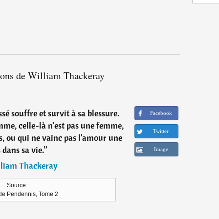
tions de William Thackeray
é souffre et survit à sa blessure.
Facebook
mme, celle-là n'est pas une femme,
Twitter
s, ou qui ne vainc pas l'amour une
s dans sa vie.
”
Image
liam Thackeray
Source:
 de Pendennis, Tome 2