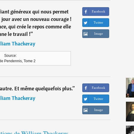
ifiant généreux qui nous permet
Facebook
u jour avec un nouveau courage !
Twitter
nce, qui crée le repos comme elle
ne le travail !
”
Image
liam Thackeray
Source:
 de Pendennis, Tome 2
utre. Et même quelquefois plus.
”
Facebook
liam Thackeray
Twitter
Image
tations de William Thackeray