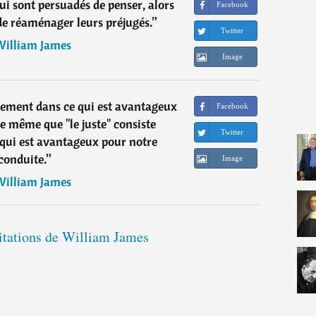
i sont persuadés de penser, alors
Facebook
 de réaménager leurs préjugés.
”
Twitter
illiam James
Image
plement dans ce qui est avantageux
Facebook
e même que "le juste" consiste
Twitter
qui est avantageux pour notre
conduite.
”
Image
illiam James
citations de William James