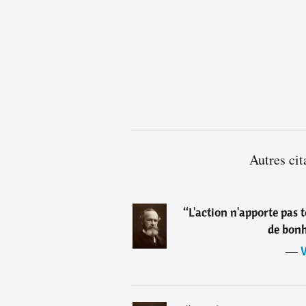
Autres ci
“
L'action n'apporte pas t
de bonh
―
W