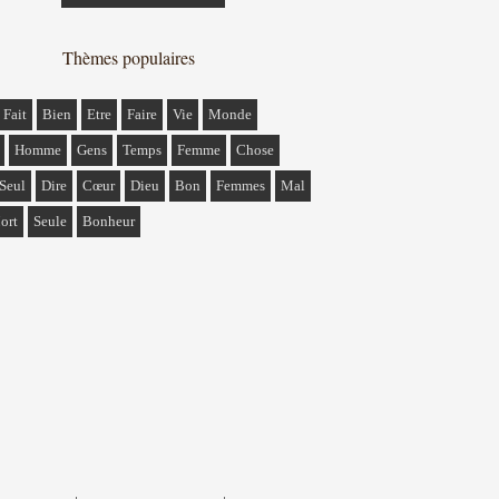
Thèmes populaires
Fait
Bien
Etre
Faire
Vie
Monde
Homme
Gens
Temps
Femme
Chose
Seul
Dire
Cœur
Dieu
Bon
Femmes
Mal
ort
Seule
Bonheur