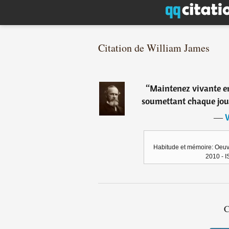
Citation de William James
“
Maintenez vivante en 
soumettant chaque jour 
―
W
Habitude et mémoire: Oeuvre
2010 - 
C