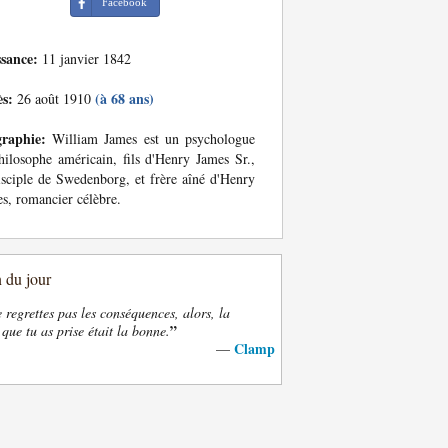
Facebook
ssance:
11 janvier 1842
ès:
(à 68 ans)
26 août 1910
graphie:
William James est un psychologue
hilosophe américain, fils d'Henry James Sr.,
isciple de Swedenborg, et frère aîné d'Henry
s, romancier célèbre.
n du jour
e regrettes pas les conséquences, alors, la
”
 que tu as prise était la bonne.
Clamp
—