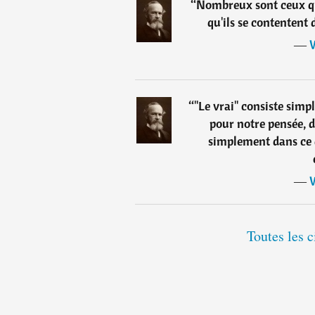
“
Nombreux sont ceux qu
qu'ils se contentent
―
W
“
"Le vrai" consiste sim
pour notre pensée, d
simplement dans ce 
―
W
Toutes les 