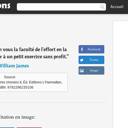
Accueil
vous la faculté de l'effort en la
Facebook
à un petit exercice sans profit.
”
Twitter
illiam James
Image
Source:
s choisies II, Éd. Editions L'Harmattan,
ISBN: 9782296235106
itation en image: