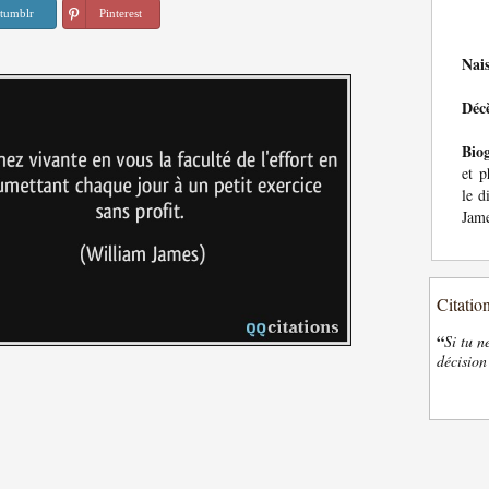
tumblr
Pinterest
Nai
Déc
Bio
et p
le d
Jame
Citatio
“
Si tu n
décision