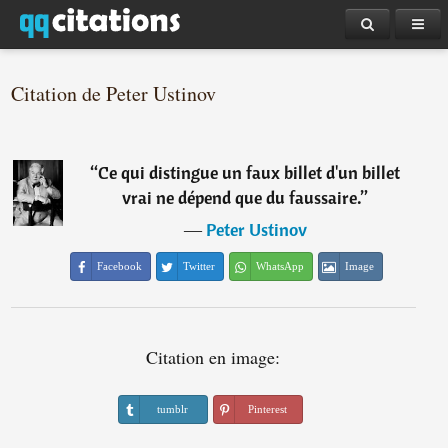
Citation de Peter Ustinov
“
Ce qui distingue un faux billet d'un billet
vrai ne dépend que du faussaire.
”
―
Peter Ustinov
Facebook
Twitter
WhatsApp
Image
Citation en image:
tumblr
Pinterest