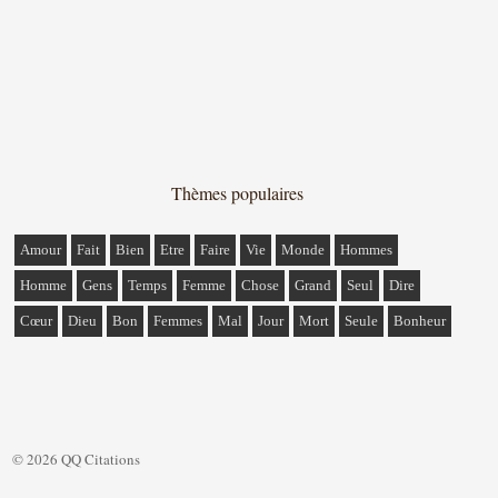
Thèmes populaires
Amour
Fait
Bien
Etre
Faire
Vie
Monde
Hommes
Homme
Gens
Temps
Femme
Chose
Grand
Seul
Dire
Cœur
Dieu
Bon
Femmes
Mal
Jour
Mort
Seule
Bonheur
© 2026 QQ Citations