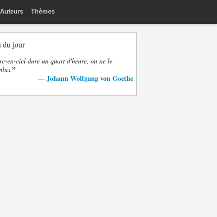
Auteurs
Thèmes
n du jour
rc-en-ciel dure un quart d'heure, on ne le
”
plus.
Johann Wolfgang von Goethe
—