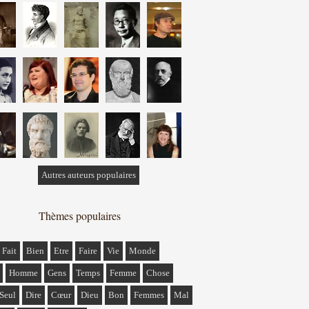
Autres auteurs populaires
Thèmes populaires
Fait
Bien
Etre
Faire
Vie
Monde
Homme
Gens
Temps
Femme
Chose
Seul
Dire
Cœur
Dieu
Bon
Femmes
Mal