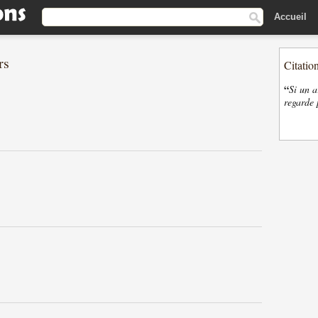
Accueil
rs
Citatio
“
Si un a
regarde 