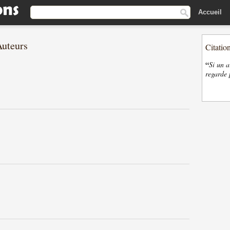
Accueil
Auteurs
Citatio
“
Si un a
regarde 