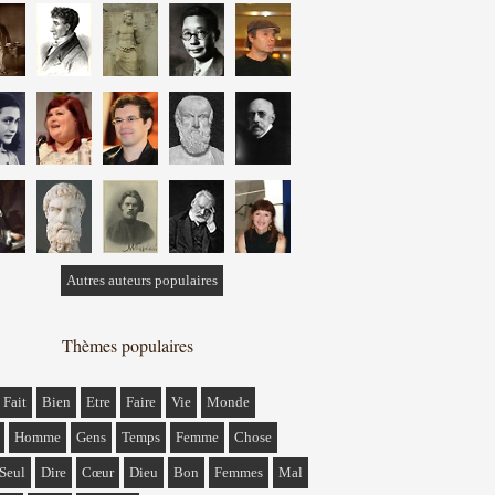
Autres auteurs populaires
Thèmes populaires
Fait
Bien
Etre
Faire
Vie
Monde
Homme
Gens
Temps
Femme
Chose
Seul
Dire
Cœur
Dieu
Bon
Femmes
Mal