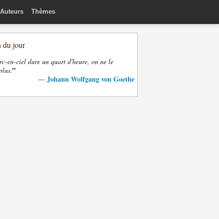
Auteurs
Thèmes
n du jour
rc-en-ciel dure un quart d'heure, on ne le
”
plus.
Johann Wolfgang von Goethe
—