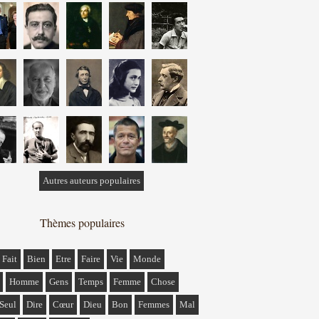
Autres auteurs populaires
Thèmes populaires
Fait
Bien
Etre
Faire
Vie
Monde
Homme
Gens
Temps
Femme
Chose
Seul
Dire
Cœur
Dieu
Bon
Femmes
Mal