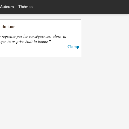
Auteurs
Thèmes
n du jour
e regrettes pas les conséquences, alors, la
”
 que tu as prise était la bonne.
Clamp
—