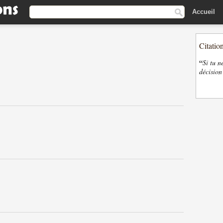
Accueil
Citatio
“
Si tu n
décision