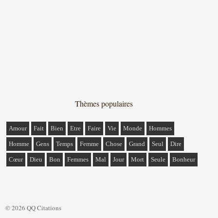
Thèmes populaires
Amour
Fait
Bien
Etre
Faire
Vie
Monde
Hommes
Homme
Gens
Temps
Femme
Chose
Grand
Seul
Dire
Cœur
Dieu
Bon
Femmes
Mal
Jour
Mort
Seule
Bonheur
© 2026 QQ Citations