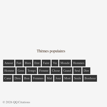
Thèmes populaires
Amour
Fait
Bien
Etre
Faire
Vie
Monde
Hommes
Homme
Gens
Temps
Femme
Chose
Grand
Seul
Dire
Cœur
Dieu
Bon
Femmes
Mal
Jour
Mort
Seule
Bonheur
© 2026 QQ Citations