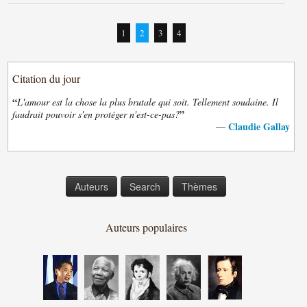
1
2
3
4
Citation du jour
“
L'amour est la chose la plus brutale qui soit. Tellement soudaine. Il
”
faudrait pouvoir s'en protéger n'est-ce-pas?
Claudie Gallay
—
Auteurs
Search
Thèmes
Auteurs populaires