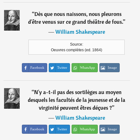
“
Dès que nous naissons, nous pleurons
d'être venus sur ce grand théâtre de fous.
”
―
William Shakespeare
Source:
Oeuvres complètes (ed. 1864)
Facebook
Twitter
WhatsApp
Image
“
N'y a-t-il pas des sortilèges au moyen
desquels les facultés de la jeunesse et de la
virginité peuvent êtres déçues ?
”
―
William Shakespeare
Facebook
Twitter
WhatsApp
Image