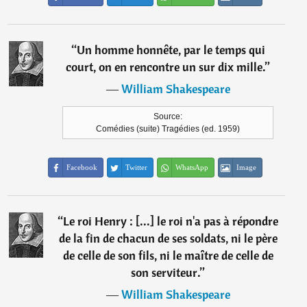
“
Un homme honnête, par le temps qui
court, on en rencontre un sur dix mille.
”
―
William Shakespeare
Source:
Comédies (suite) Tragédies (ed. 1959)
Facebook
Twitter
WhatsApp
Image
“
Le roi Henry : [...] le roi n'a pas à répondre
de la fin de chacun de ses soldats, ni le père
de celle de son fils, ni le maître de celle de
son serviteur.
”
―
William Shakespeare