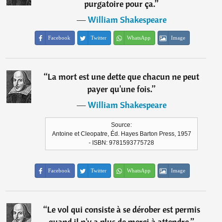
purgatoire pour ça.
”
―
William Shakespeare
Facebook
Twitter
WhatsApp
Image
“
La mort est une dette que chacun ne peut
payer qu'une fois.
”
―
William Shakespeare
Source:
Antoine et Cleopatre, Éd. Hayes Barton Press, 1957
- ISBN: 9781593775728
Facebook
Twitter
WhatsApp
Image
“
Le vol qui consiste à se dérober est permis
quand il n'y a plus de merci à attendre.
”