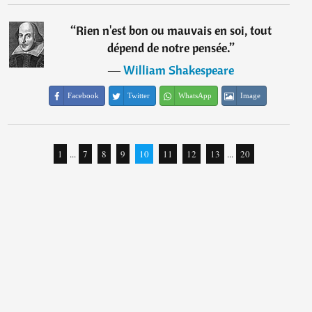
“
Rien n'est bon ou mauvais en soi, tout
dépend de notre pensée.
”
―
William Shakespeare
Facebook
Twitter
WhatsApp
Image
1
...
7
8
9
10
11
12
13
...
20