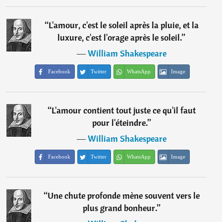
“
L'amour, c'est le soleil après la pluie, et la
luxure, c'est l'orage après le soleil.
”
―
William Shakespeare
Facebook
Twitter
WhatsApp
Image
“
L'amour contient tout juste ce qu'il faut
pour l'éteindre.
”
―
William Shakespeare
Facebook
Twitter
WhatsApp
Image
“
Une chute profonde mène souvent vers le
plus grand bonheur.
”