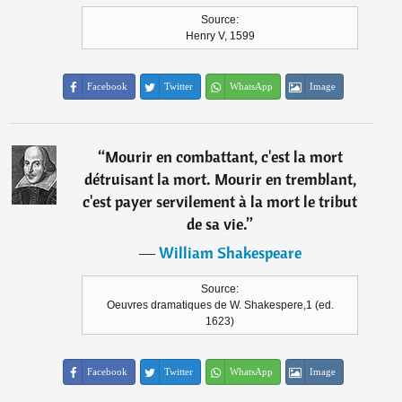
Source:
Henry V, 1599
Facebook
Twitter
WhatsApp
Image
“
Mourir en combattant, c'est la mort
détruisant la mort. Mourir en tremblant,
c'est payer servilement à la mort le tribut
de sa vie.
”
―
William Shakespeare
Source:
Oeuvres dramatiques de W. Shakespere,1 (ed.
1623)
Facebook
Twitter
WhatsApp
Image