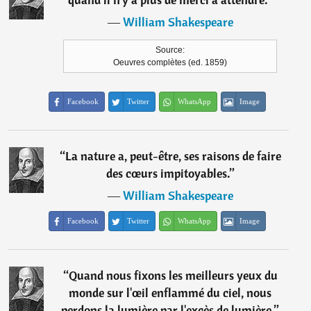
―
William Shakespeare
Source:
Oeuvres complètes (ed. 1859)
Facebook
Twitter
WhatsApp
Image
“
La nature a, peut-être, ses raisons de faire
des cœurs impitoyables.
”
―
William Shakespeare
Facebook
Twitter
WhatsApp
Image
“
Quand nous fixons les meilleurs yeux du
monde sur l'œil enflammé du ciel, nous
perdons la lumière par l'excès de lumière.
”