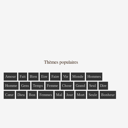
Thèmes populaires
Amour
Fait
Bien
Etre
Faire
Vie
Monde
Hommes
Homme
Gens
Temps
Femme
Chose
Grand
Seul
Dire
Cœur
Dieu
Bon
Femmes
Mal
Jour
Mort
Seule
Bonheur