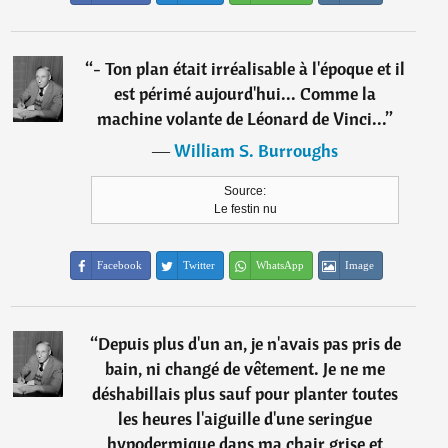
“
- Ton plan était irréalisable à l'époque et il
est périmé aujourd'hui... Comme la
machine volante de Léonard de Vinci...
”
―
William S. Burroughs
Source:
Le festin nu
Facebook
Twitter
WhatsApp
Image
“
Depuis plus d'un an, je n'avais pas pris de
bain, ni changé de vêtement. Je ne me
déshabillais plus sauf pour planter toutes
les heures l'aiguille d'une seringue
hypodermique dans ma chair grise et