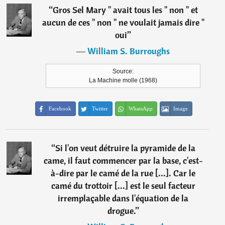
“
Gros Sel Mary " avait tous les " non " et
aucun de ces " non " ne voulait jamais dire "
oui
”
―
William S. Burroughs
Source:
La Machine molle (1968)
Facebook
Twitter
WhatsApp
Image
“
Si l'on veut détruire la pyramide de la
came, il faut commencer par la base, c'est-
à-dire par le camé de la rue [...]. Car le
camé du trottoir [...] est le seul facteur
irremplaçable dans l'équation de la
drogue.
”