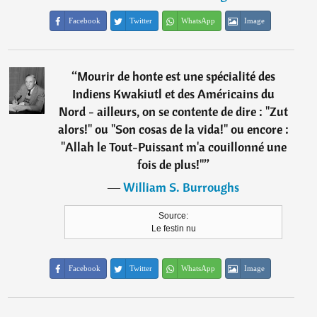
Facebook
Twitter
WhatsApp
Image
“
Mourir de honte est une spécialité des
Indiens Kwakiutl et des Américains du
Nord - ailleurs, on se contente de dire : "Zut
alors!" ou "Son cosas de la vida!" ou encore :
"Allah le Tout-Puissant m'a couillonné une
fois de plus!"
”
―
William S. Burroughs
Source:
Le festin nu
Facebook
Twitter
WhatsApp
Image