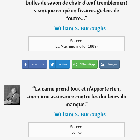
bulles de savon de chair d'œuf tremblement
sismique coupé en fissures giclées de
foutre...
”
―
William S. Burroughs
Source:
La Machine molle (1968)
Facebook
Twitter
WhatsApp
Image
“
La came prend tout et n'apporte rien,
sinon une assurance contre les douleurs du
manque.
”
―
William S. Burroughs
Source:
Junky