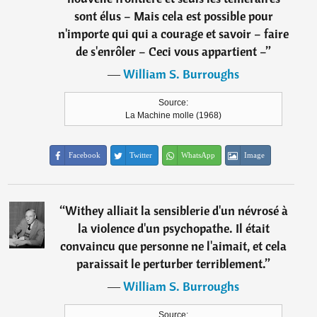
sont élus – Mais cela est possible pour
n'importe qui qui a courage et savoir – faire
de s'enrôler – Ceci vous appartient –
”
―
William S. Burroughs
Source:
La Machine molle (1968)
Facebook
Twitter
WhatsApp
Image
“
Withey alliait la sensiblerie d'un névrosé à
la violence d'un psychopathe. Il était
convaincu que personne ne l'aimait, et cela
paraissait le perturber terriblement.
”
―
William S. Burroughs
Source: