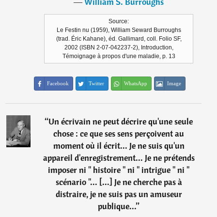
―
William S. Burroughs
Source:
Le Festin nu (1959), William Seward Burroughs
(trad. Éric Kahane), éd. Gallimard, coll. Folio SF,
2002 (ISBN 2-07-042237-2), Introduction,
Témoignage à propos d'une maladie, p. 13
Facebook
Twitter
WhatsApp
Image
“
Un écrivain ne peut décrire qu'une seule
chose : ce que ses sens perçoivent au
moment où il écrit... Je ne suis qu'un
appareil d'enregistrement... Je ne prétends
imposer ni " histoire " ni " intrigue " ni "
scénario "... [...] Je ne cherche pas à
distraire, je ne suis pas un amuseur
publique...
”