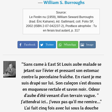
―
William S. Burroughs
Source:
Le Festin nu (1959), William Seward Burroughs
(trad. Éric Kahane), éd. Gallimard, coll. Folio SF,
2002 (ISBN 2-07-042237-2), Postface atrophiée : Tu
en ferais tout autant, p. 317
Facebook
Twitter
WhatsApp
Image
“
Sans came à East St Louis aube malade se
jetant sur l'évier et pressant son estomac
contre la porcelaine fraîche. En riant je me
suis drapé sur lui. Son caleçon s'est dissous
en muqueuse rectale et savon noir. Odeur
d'aube d'été venant d'un terrain vague. "
J'attendrai ici.. J'veux pas qu'il me remire..."
L'ai fait cinq fois avec lui sous la douche