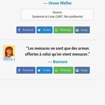
―
Orson Welles
Source:
Someone to Love (1987, film posthume)
Facebook
Twitter
WhatsApp
Image
“
Les menaces ne sont que des armes
offertes à celui qu'on vient menacer.
”
―
Boccace
Facebook
Twitter
WhatsApp
Image