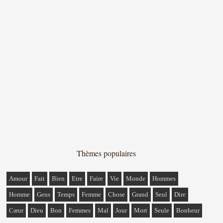
Thèmes populaires
Amour
Fait
Bien
Etre
Faire
Vie
Monde
Hommes
Homme
Gens
Temps
Femme
Chose
Grand
Seul
Dire
Cœur
Dieu
Bon
Femmes
Mal
Jour
Mort
Seule
Bonheur