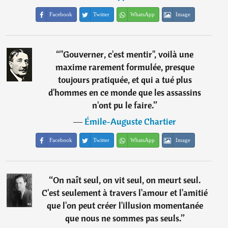
Facebook
Twitter
WhatsApp
Image
“
"Gouverner, c'est mentir", voilà une
maxime rarement formulée, presque
toujours pratiquée, et qui a tué plus
d'hommes en ce monde que les assassins
n'ont pu le faire.
”
―
Émile-Auguste Chartier
Facebook
Twitter
WhatsApp
Image
“
On naît seul, on vit seul, on meurt seul.
C'est seulement à travers l'amour et l'amitié
que l'on peut créer l'illusion momentanée
que nous ne sommes pas seuls.
”