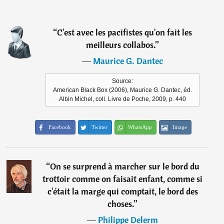
“
C'est avec les pacifistes qu'on fait les
meilleurs collabos.
”
―
Maurice G. Dantec
Source:
American Black Box (2006), Maurice G. Dantec, éd.
Albin Michel, coll. Livre de Poche, 2009, p. 440
Facebook
Twitter
WhatsApp
Image
“
On se surprend à marcher sur le bord du
trottoir comme on faisait enfant, comme si
c'était la marge qui comptait, le bord des
choses.
”
―
Philippe Delerm