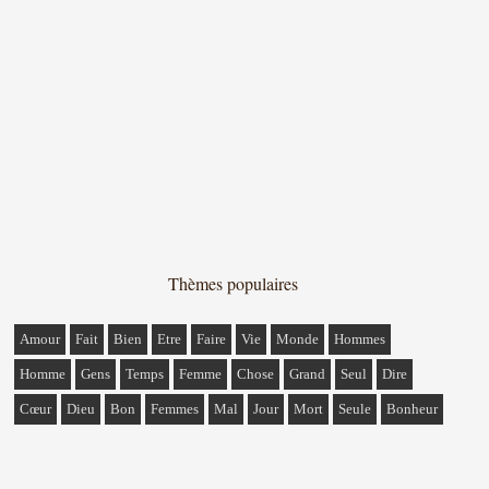
Thèmes populaires
Amour
Fait
Bien
Etre
Faire
Vie
Monde
Hommes
Homme
Gens
Temps
Femme
Chose
Grand
Seul
Dire
Cœur
Dieu
Bon
Femmes
Mal
Jour
Mort
Seule
Bonheur