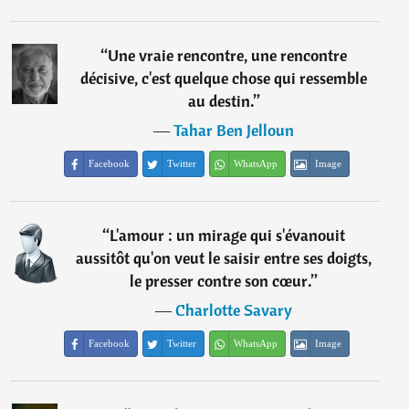
“
Une vraie rencontre, une rencontre
décisive, c'est quelque chose qui ressemble
au destin.
”
―
Tahar Ben Jelloun
Facebook
Twitter
WhatsApp
Image
“
L'amour : un mirage qui s'évanouit
aussitôt qu'on veut le saisir entre ses doigts,
le presser contre son cœur.
”
―
Charlotte Savary
Facebook
Twitter
WhatsApp
Image