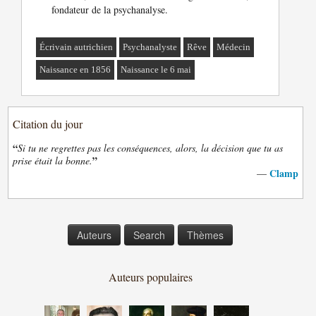
fondateur de la psychanalyse.
Écrivain autrichien
Psychanalyste
Rêve
Médecin
Naissance en 1856
Naissance le 6 mai
Citation du jour
“
Si tu ne regrettes pas les conséquences, alors, la décision que tu as
”
prise était la bonne.
Clamp
—
Auteurs
Search
Thèmes
Auteurs populaires