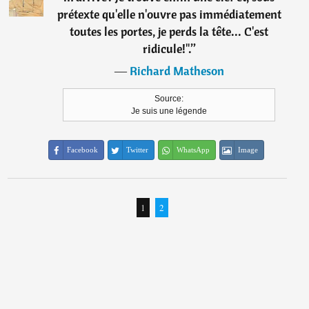
prétexte qu'elle n'ouvre pas immédiatement
toutes les portes, je perds la tête... C'est
ridicule!".
”
―
Richard Matheson
Source:
Je suis une légende
Facebook
Twitter
WhatsApp
Image
1
2