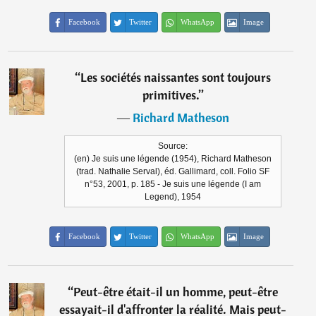
Facebook
Twitter
WhatsApp
Image
“
Les sociétés naissantes sont toujours
primitives.
”
―
Richard Matheson
Source:
(en) Je suis une légende (1954), Richard Matheson
(trad. Nathalie Serval), éd. Gallimard, coll. Folio SF
n°53, 2001, p. 185 - Je suis une légende (I am
Legend), 1954
Facebook
Twitter
WhatsApp
Image
“
Peut-être était-il un homme, peut-être
essayait-il d'affronter la réalité. Mais peut-