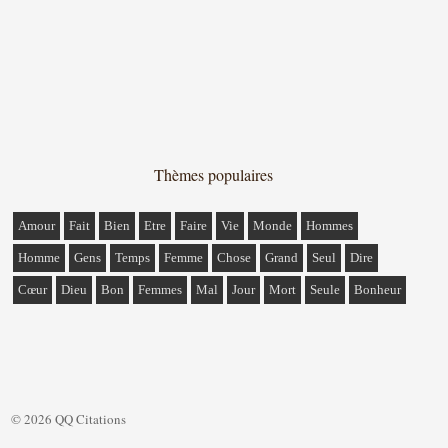
Thèmes populaires
Amour
Fait
Bien
Etre
Faire
Vie
Monde
Hommes
Homme
Gens
Temps
Femme
Chose
Grand
Seul
Dire
Cœur
Dieu
Bon
Femmes
Mal
Jour
Mort
Seule
Bonheur
© 2026 QQ Citations