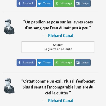
Facebook
Twitter
WhatsApp
Image
“
Un papillon se posa sur les levres roses
d'un sang que l'eau diluait peu à peu.
”
―
Richard Canal
Source:
La guerre en ce jardin
Facebook
Twitter
WhatsApp
Image
“
C'etait comme un exil. Plus il s'enfoncait
plus il sentait l'incomparable lumiere du
ciel le quitter.
”
―
Richard Canal