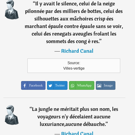
“
Il y avait le silence, celui de la neige
pilonnée par des milliers de bottes, celui des
silhouettes aux mâchoires crisp ées
marchant épaule contre épaule sans se voir,
celui des renegats aveugles frolant les
sommets des cong è res.
”
―
Richard Canal
Source:
Villes-vertige
Facebook
Twitter
WhatsApp
Image
“
La jungle ne méritait plus son nom, les
voyageurs n'y décelaient aucune
luxuriance,aucune débauche.
”
―
Richard Canal