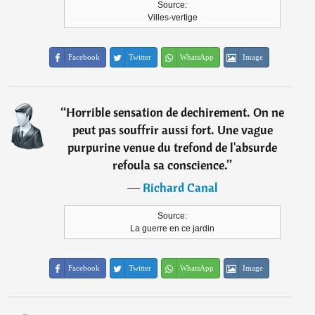
Source:
Villes-vertige
Facebook
Twitter
WhatsApp
Image
“
Horrible sensation de dechirement. On ne
peut pas souffrir aussi fort. Une vague
purpurine venue du trefond de l'absurde
refoula sa conscience.
”
―
Richard Canal
Source:
La guerre en ce jardin
Facebook
Twitter
WhatsApp
Image