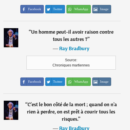
Facebook
Twitter
WhatsApp
Image
“
Un homme peut-il avoir raison contre
tous les autres ?
”
―
Ray Bradbury
Source:
Chroniques martiennes
Facebook
Twitter
WhatsApp
Image
“
C'est le bon côté de la mort ; quand on n'a
rien à perdre, on est prêt à courir tous les
risques.
”
―
Ray Bradbury