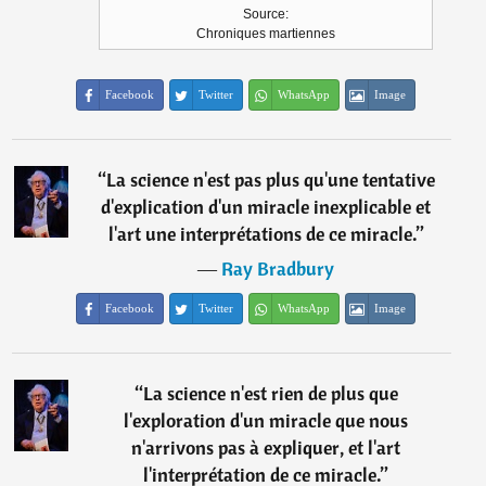
Source:
Chroniques martiennes
Facebook
Twitter
WhatsApp
Image
“
La science n'est pas plus qu'une tentative
d'explication d'un miracle inexplicable et
l'art une interprétations de ce miracle.
”
―
Ray Bradbury
Facebook
Twitter
WhatsApp
Image
“
La science n'est rien de plus que
l'exploration d'un miracle que nous
n'arrivons pas à expliquer, et l'art
l'interprétation de ce miracle.
”