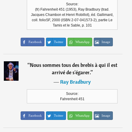
Source:
(fr) Fahrenheit 451 (1953), Ray Bradbury (trad.
Jacques Chambon et Henri Robillot), éd. Gallimard,
coll. folioSF, 2000 (ISBN 2-07-041573-2), partie Le
Tamis et le Sable, p. 101
Facebook
Twitter
WhatsApp
Image
“
Nous sommes tous des brebis à qui il est
arrivé de s'égarer.
”
―
Ray Bradbury
Source:
Fahrenheit 451
Facebook
Twitter
WhatsApp
Image