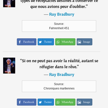
types de réceptacles destinés à conserver ce
que nous avions peur d'oublier.
”
―
Ray Bradbury
Source:
Fahrenheit 451
Facebook
Twitter
WhatsApp
Image
“
Si on ne peut pas avoir la réalité, autant se
réfugier dans le rêve.
”
―
Ray Bradbury
Source:
Chroniques martiennes
Facebook
Twitter
WhatsApp
Image