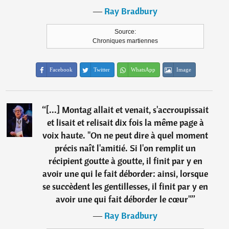
―
Ray Bradbury
Source:
Chroniques martiennes
Facebook
Twitter
WhatsApp
Image
“
[...] Montag allait et venait, s'accroupissait
et lisait et relisait dix fois la même page à
voix haute. "On ne peut dire à quel moment
précis naît l'amitié. Si l'on remplit un
récipient goutte à goutte, il finit par y en
avoir une qui le fait déborder: ainsi, lorsque
se succèdent les gentillesses, il finit par y en
avoir une qui fait déborder le cœur"
”
―
Ray Bradbury