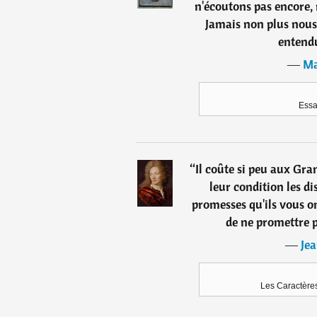
n'écoutons pas encore,
Jamais non plus nous 
entendu
―
Ma
Essa
“
Il coûte si peu aux Gra
leur condition les dis
promesses qu'ils vous on
de ne promettre 
―
Jea
Les Caractères