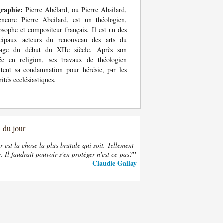
graphie:
Pierre Abélard, ou Pierre Abailard,
ncore Pierre Abeilard, est un théologien,
osophe et compositeur français. Il est un des
ncipaux acteurs du renouveau des arts du
gage du début du XIIe siècle. Après son
ée en religion, ses travaux de théologien
itent sa condamnation pour hérésie, par les
rités ecclésiastiques.
n du jour
 est la chose la plus brutale qui soit. Tellement
”
. Il faudrait pouvoir s'en protéger n'est-ce-pas?
Claudie Gallay
—