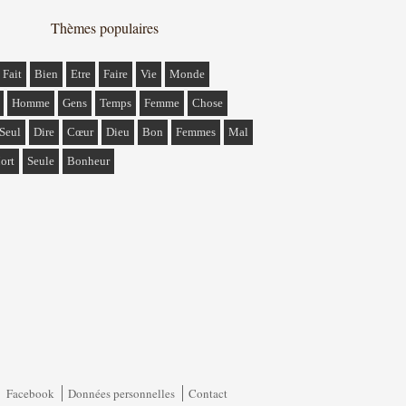
Thèmes populaires
Fait
Bien
Etre
Faire
Vie
Monde
Homme
Gens
Temps
Femme
Chose
Seul
Dire
Cœur
Dieu
Bon
Femmes
Mal
ort
Seule
Bonheur
Facebook
Données personnelles
Contact