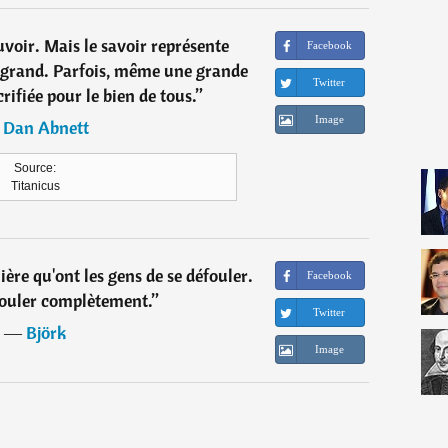
ouvoir. Mais le savoir représente
Facebook
p grand. Parfois, même une grande
Twitter
crifiée pour le bien de tous.
”
Image
―
Dan Abnett
Source:
Titanicus
ière qu'ont les gens de se défouler.
Facebook
aouler complètement.
”
Twitter
―
Björk
Image