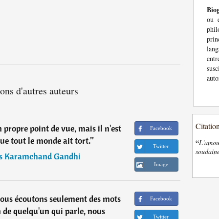
Bio
ou e
phil
pri
lan
entr
susc
auto
ions d'autres auteurs
Citatio
propre point de vue, mais il n'est
Facebook
ue tout le monde ait tort.
”
“
L'amour
Twitter
soudaine
s Karamchand Gandhi
Image
ous écoutons seulement des mots
Facebook
 de quelqu'un qui parle, nous
Twitter