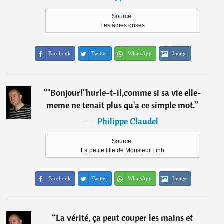
Source:
Les âmes grises
Facebook
Twitter
WhatsApp
Image
“
"Bonjour!"hurle-t-il,comme si sa vie elle-
meme ne tenait plus qu'a ce simple mot.
”
―
Philippe Claudel
Source:
La petite fille de Monsieur Linh
Facebook
Twitter
WhatsApp
Image
“
La vérité, ça peut couper les mains et