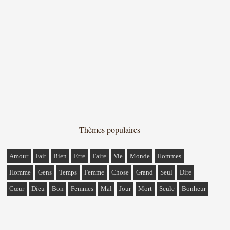
Thèmes populaires
Amour
Fait
Bien
Etre
Faire
Vie
Monde
Hommes
Homme
Gens
Temps
Femme
Chose
Grand
Seul
Dire
Cœur
Dieu
Bon
Femmes
Mal
Jour
Mort
Seule
Bonheur