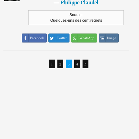
―
Philippe Claudel
Source:
Quelques-uns des cent regrets
Facebook
Twitter
WhatsApp
Image
1
2
3
4
5