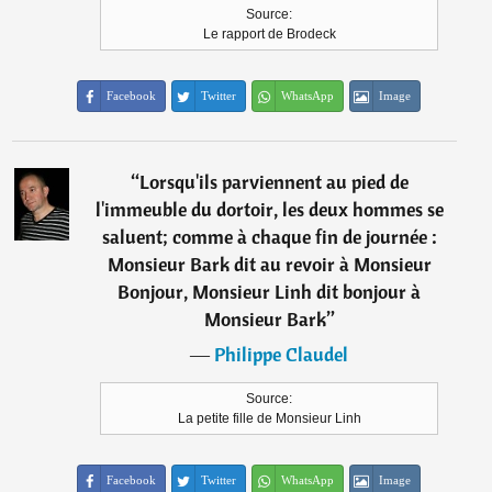
Source:
Le rapport de Brodeck
Facebook
Twitter
WhatsApp
Image
“
Lorsqu'ils parviennent au pied de
l'immeuble du dortoir, les deux hommes se
saluent; comme à chaque fin de journée :
Monsieur Bark dit au revoir à Monsieur
Bonjour, Monsieur Linh dit bonjour à
Monsieur Bark
”
―
Philippe Claudel
Source:
La petite fille de Monsieur Linh
Facebook
Twitter
WhatsApp
Image