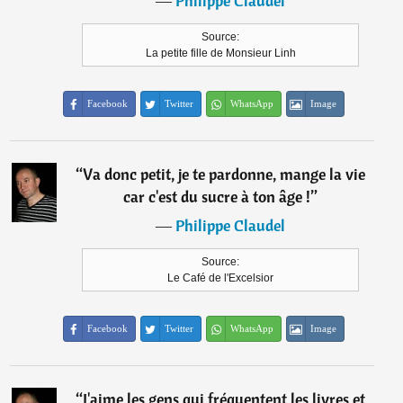
―
Philippe Claudel
Source:
La petite fille de Monsieur Linh
Facebook
Twitter
WhatsApp
Image
“
Va donc petit, je te pardonne, mange la vie
car c'est du sucre à ton âge !
”
―
Philippe Claudel
Source:
Le Café de l'Excelsior
Facebook
Twitter
WhatsApp
Image
“
J'aime les gens qui fréquentent les livres et