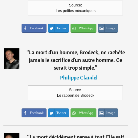
Source:
Les petites mécaniques
Facebook
Twitter
WhatsApp
Image
“
La mort d'un homme, Brodeck, ne rachète
jamais le sacrifice d'un autre homme. Ce
serait trop simple.
”
―
Philippe Claudel
Source:
Le rapport de Brodeck
Facebook
Twitter
WhatsApp
Image
“
La mort décidément pense à tout.Elle sait