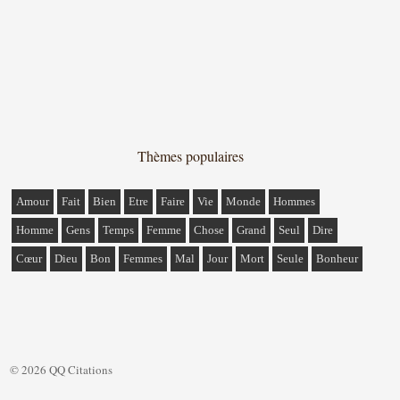
Thèmes populaires
Amour
Fait
Bien
Etre
Faire
Vie
Monde
Hommes
Homme
Gens
Temps
Femme
Chose
Grand
Seul
Dire
Cœur
Dieu
Bon
Femmes
Mal
Jour
Mort
Seule
Bonheur
© 2026 QQ Citations