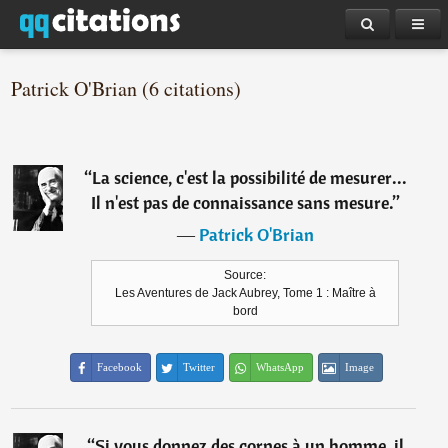
Patrick O'Brian (6 citations)
“
La science, c'est la possibilité de mesurer...
Il n'est pas de connaissance sans mesure.
”
―
Patrick O'Brian
Source:
Les Aventures de Jack Aubrey, Tome 1 : Maître à
bord
Facebook
Twitter
WhatsApp
Image
“
Si vous donnez des cornes à un homme, il