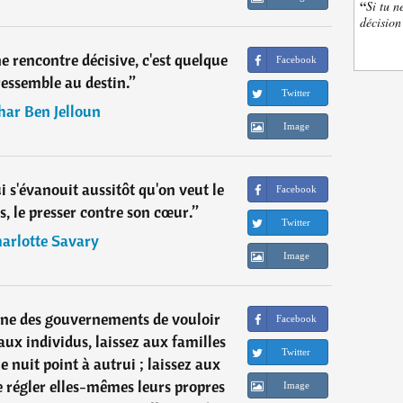
“
Si tu n
décision
e rencontre décisive, c'est quelque
Facebook
ressemble au destin.
”
Twitter
har Ben Jelloun
Image
 s'évanouit aussitôt qu'on veut le
Facebook
ts, le presser contre son cœur.
”
Twitter
arlotte Savary
Image
ne des gouvernements de vouloir
Facebook
aux individus, laissez aux familles
Twitter
ne nuit point à autrui ; laissez aux
régler elles-mêmes leurs propres
Image