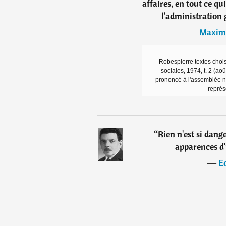
affaires, en tout ce qu
l'administration 
―
Maximi
Robespierre textes chois
sociales, 1974, t. 2 (aoû
prononcé à l'assemblée n
représ
“
Rien n'est si dang
apparences d
―
E