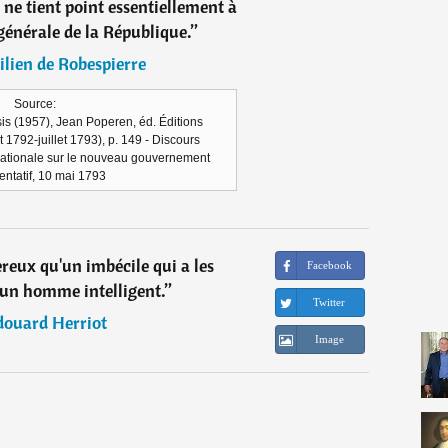
i ne tient point essentiellement à
générale de la République.
”
lien de Robespierre
Source:
is (1957), Jean Poperen, éd. Éditions
t 1792-juillet 1793), p. 149 - Discours
ationale sur le nouveau gouvernement
entatif, 10 mai 1793
ereux qu'un imbécile qui a les
Facebook
'un homme intelligent.
”
Twitter
douard Herriot
Image