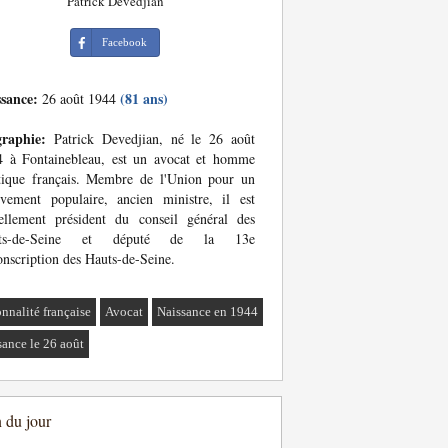
Patrick Devedjian
Facebook
ssance:
(81 ans)
26 août 1944
graphie:
Patrick Devedjian, né le 26 août
4 à Fontainebleau, est un avocat et homme
tique français. Membre de l'Union pour un
vement populaire, ancien ministre, il est
ellement président du conseil général des
ts-de-Seine et député de la 13e
onscription des Hauts-de-Seine.
onnalité française
Avocat
Naissance en 1944
sance le 26 août
n du jour