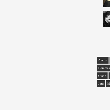
Amour
Hommes
Grand
Jour
M