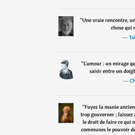
“
Une vraie rencontre, un
chose qui 
―
Ta
“
L'amour : un mirage qui
saisir entre ses doig
―
Ch
“
Fuyez la manie ancien
trop gouverner ; laissez 
le droit de faire ce qui 
communes le pouvoir de 