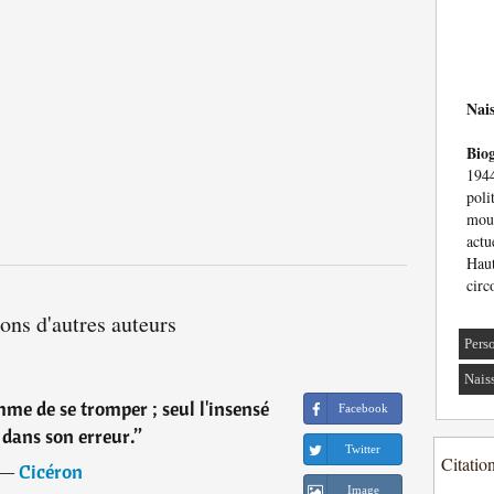
Nai
Bio
194
poli
mou
actu
Hau
circ
ions d'autres auteurs
Pers
Nais
mme de se tromper ; seul l'insensé
Facebook
 dans son erreur.
”
Twitter
Citatio
―
Cicéron
Image