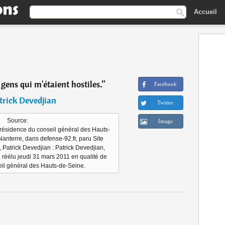
Accueil
 gens qui m'étaient hostiles.
”
Facebook
trick Devedjian
Twitter
Source:
Image
présidence du conseil général des Hauts-
Nanterre, dans defense-92.fr, paru Site
, Patrick Devedjian : Patrick Devedjian,
 réélu jeudi 31 mars 2011 en qualité de
eil général des Hauts-de-Seine.