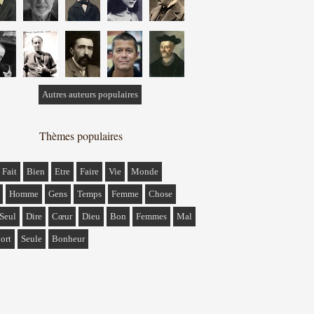
Autres auteurs populaires
Thèmes populaires
Fait
Bien
Etre
Faire
Vie
Monde
Homme
Gens
Temps
Femme
Chose
Seul
Dire
Cœur
Dieu
Bon
Femmes
Mal
ort
Seule
Bonheur