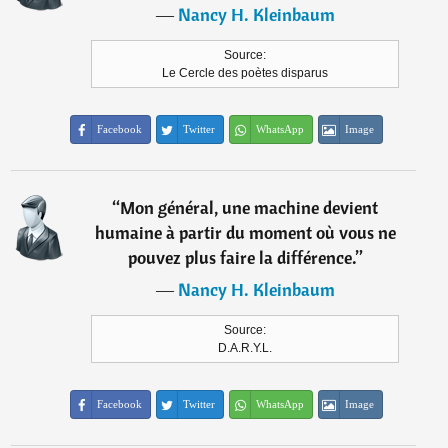
―
Nancy H. Kleinbaum
Source:
Le Cercle des poètes disparus
Facebook
Twitter
WhatsApp
Image
“
Mon général, une machine devient
humaine à partir du moment où vous ne
pouvez plus faire la différence.
”
―
Nancy H. Kleinbaum
Source:
D.A.R.Y.L.
Facebook
Twitter
WhatsApp
Image