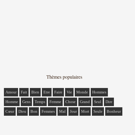
Thèmes populaires
Amour
Fait
Bien
Etre
Faire
Vie
Monde
Hommes
Homme
Gens
Temps
Femme
Chose
Grand
Seul
Dire
Cœur
Dieu
Bon
Femmes
Mal
Jour
Mort
Seule
Bonheur