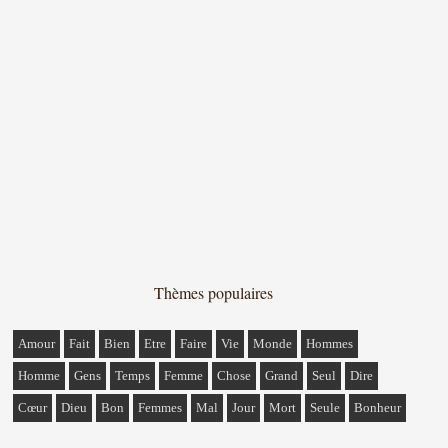
Thèmes populaires
Amour
Fait
Bien
Etre
Faire
Vie
Monde
Hommes
Homme
Gens
Temps
Femme
Chose
Grand
Seul
Dire
Cœur
Dieu
Bon
Femmes
Mal
Jour
Mort
Seule
Bonheur