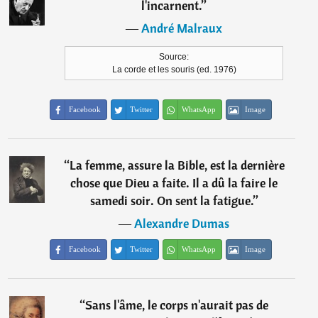
l'incarnent.
”
―
André Malraux
Source:
La corde et les souris (ed. 1976)
Facebook
Twitter
WhatsApp
Image
“
La femme, assure la Bible, est la dernière
chose que Dieu a faite. Il a dû la faire le
samedi soir. On sent la fatigue.
”
―
Alexandre Dumas
Facebook
Twitter
WhatsApp
Image
“
Sans l'âme, le corps n'aurait pas de