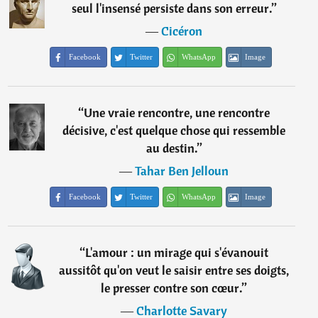
seul l'insensé persiste dans son erreur.
”
―
Cicéron
Facebook
Twitter
WhatsApp
Image
“
Une vraie rencontre, une rencontre
décisive, c'est quelque chose qui ressemble
au destin.
”
―
Tahar Ben Jelloun
Facebook
Twitter
WhatsApp
Image
“
L'amour : un mirage qui s'évanouit
aussitôt qu'on veut le saisir entre ses doigts,
le presser contre son cœur.
”
―
Charlotte Savary