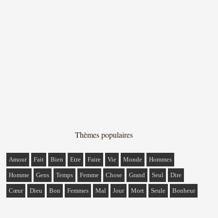
Thèmes populaires
Amour
Fait
Bien
Etre
Faire
Vie
Monde
Hommes
Homme
Gens
Temps
Femme
Chose
Grand
Seul
Dire
Cœur
Dieu
Bon
Femmes
Mal
Jour
Mort
Seule
Bonheur