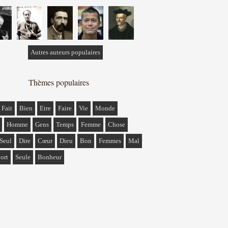
Autres auteurs populaires
Thèmes populaires
Fait
Bien
Etre
Faire
Vie
Monde
Homme
Gens
Temps
Femme
Chose
Seul
Dire
Cœur
Dieu
Bon
Femmes
Mal
ort
Seule
Bonheur