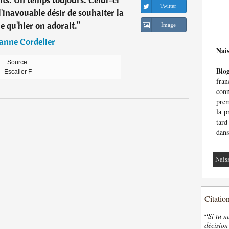
Twitter
 l'inavouable désir de souhaiter la
e qu'hier on adorait.
”
Image
anne Cordelier
Nai
Source:
Bio
Escalier F
fran
con
prem
la p
tar
dans
Nais
Citatio
“
Si tu n
décision