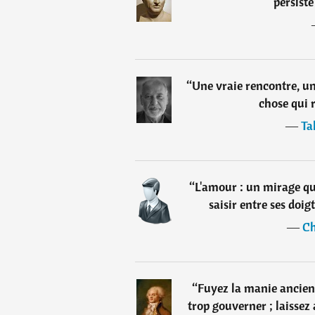
persiste
“
Une vraie rencontre, un
chose qui 
―
Ta
“
L'amour : un mirage qui
saisir entre ses doig
―
Ch
“
Fuyez la manie ancien
trop gouverner ; laissez 