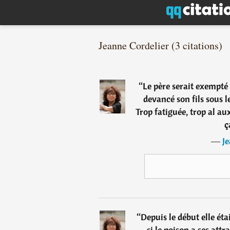
Jeanne Cordelier (3 citations)
“
Le père serait exempté 
devancé son fils sous l
Trop fatiguée, trop al au
ç
―
Je
“
Depuis le début elle éta
si le poison a ses attr