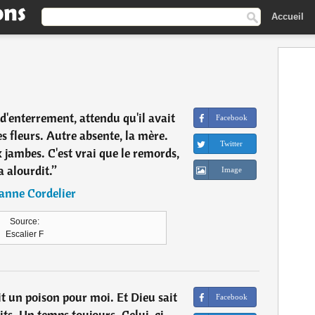
Accueil
d'enterrement, attendu qu'il avait
Facebook
es fleurs. Autre absente, la mère.
Twitter
x jambes. C'est vrai que le remords,
a alourdit.
”
Image
anne Cordelier
Source:
Escalier F
it un poison pour moi. Et Dieu sait
Facebook
aits. Un temps toujours. Celui-ci