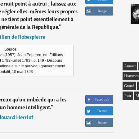
ne nuit point à autrui ; laissez aux
régler elles-mêmes leurs propres
Image
i ne tient point essentiellement à
générale de la République.
”
lien de Robespierre
Source:
is (1957), Jean Poperen, éd. Éditions
t 1792-juillet 1793), p. 149 - Discours
Amour
ationale sur le nouveau gouvernement
entatif, 10 mai 1793
Hommes
Grand
Jour
M
ereux qu'un imbécile qui a les
Facebook
'un homme intelligent.
”
Twitter
douard Herriot
Image