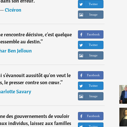
 dans son erreur.
”
Twitter
―
Cicéron
Image
e rencontre décisive, c'est quelque
Facebook
ressemble au destin.
”
Twitter
har Ben Jelloun
Image
 s'évanouit aussitôt qu'on veut le
Facebook
ts, le presser contre son cœur.
”
Twitter
arlotte Savary
Image
ne des gouvernements de vouloir
Facebook
aux individus, laissez aux familles
Twitter