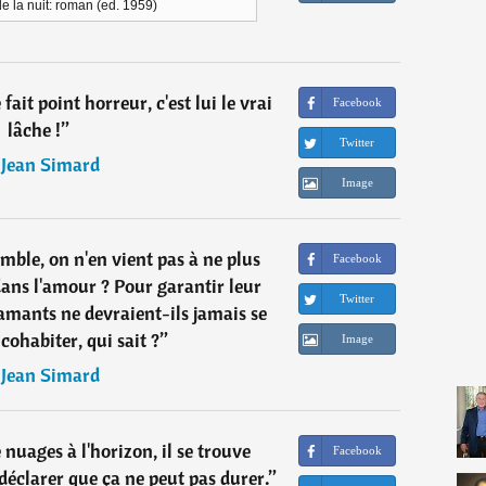
de la nuit: roman (ed. 1959)
fait point horreur, c'est lui le vrai
Facebook
lâche !
”
Twitter
―
Jean Simard
Image
mble, on n'en vient pas à ne plus
Facebook
dans l'amour ? Pour garantir leur
Twitter
amants ne devraient-ils jamais se
cohabiter, qui sait ?
”
Image
―
Jean Simard
e nuages à l'horizon, il se trouve
Facebook
déclarer que ça ne peut pas durer.
”