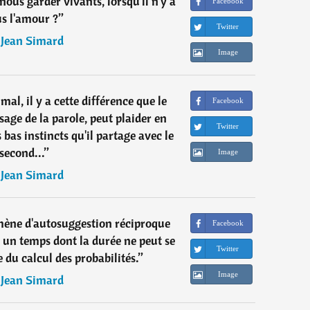
nous garder vivants, lorsqu'il n'y a
Facebook
us l'amour ?
”
Twitter
―
Jean Simard
Image
mal, il y a cette différence que le
Facebook
sage de la parole, peut plaider en
Twitter
s bas instincts qu'il partage avec le
second...
”
Image
―
Jean Simard
ène d'autosuggestion réciproque
Facebook
 un temps dont la durée ne peut se
Twitter
 du calcul des probabilités.
”
Image
―
Jean Simard