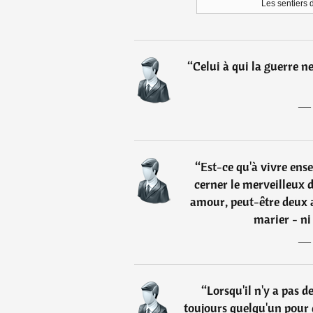
Les sentiers 
“
Celui à qui la guerre ne 
“
Est-ce qu'à vivre ense
cerner le merveilleux 
amour, peut-être deux 
marier - ni 
“
Lorsqu'il n'y a pas d
toujours quelqu'un pour 