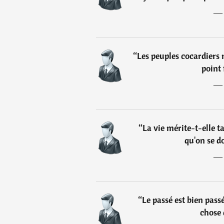
“
Les peuples cocardiers 
point 
“
La vie mérite-t-elle t
qu'on se d
“
Le passé est bien pass
chose