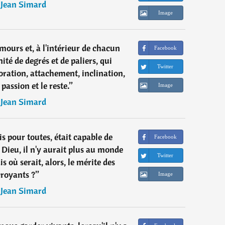
―
Jean Simard
Image
'amours et, à l'intérieur de chacun
Facebook
nité de degrés et de paliers, qui
Twitter
doration, attachement, inclination,
 passion et le reste.
”
Image
―
Jean Simard
s pour toutes, était capable de
Facebook
 Dieu, il n'y aurait plus au monde
Twitter
 où serait, alors, le mérite des
croyants ?
”
Image
―
Jean Simard