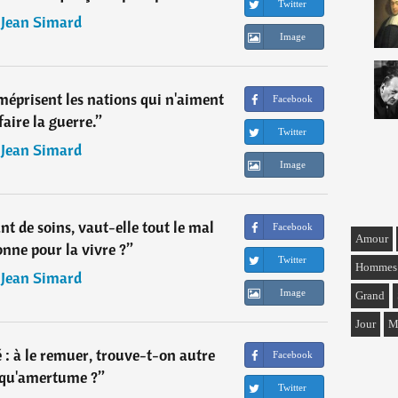
Twitter
―
Jean Simard
Image
méprisent les nations qui n'aiment
Facebook
faire la guerre.
”
Twitter
―
Jean Simard
Image
ant de soins, vaut-elle tout le mal
Facebook
Amour
onne pour la vivre ?
”
Twitter
Hommes
―
Jean Simard
Image
Grand
Jour
M
é : à le remuer, trouve-t-on autre
Facebook
 qu'amertume ?
”
Twitter