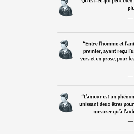
“
Qu'est-ce qui peut bien 
pl
“
Entre l'homme et l'ani
premier, ayant reçu l'u
vers et en prose, pour le
“
L'amour est un phénom
unissant deux êtres pour
mesurer qu'à l'aide