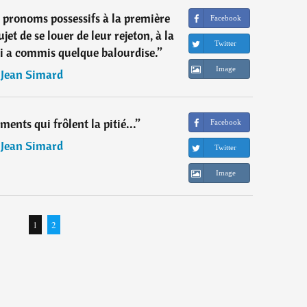
s pronoms possessifs à la première
Facebook
et de se louer de leur rejeton, à la
Twitter
i a commis quelque balourdise.
”
Image
―
Jean Simard
ments qui frôlent la pitié...
”
Facebook
―
Jean Simard
Twitter
Image
1
2