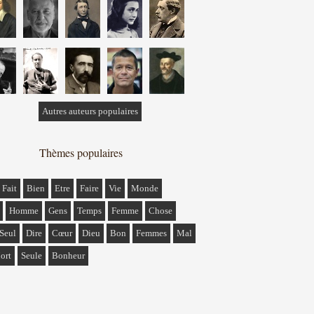
Autres auteurs populaires
Thèmes populaires
Fait
Bien
Etre
Faire
Vie
Monde
Homme
Gens
Temps
Femme
Chose
Seul
Dire
Cœur
Dieu
Bon
Femmes
Mal
ort
Seule
Bonheur