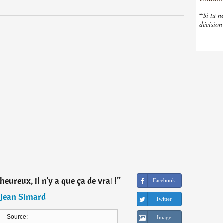
“
Si tu n
décision
ureux, il n'y a que ça de vrai !
”
Facebook
―
Jean Simard
Twitter
Source:
Image