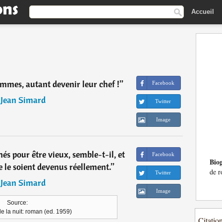
Accueil
ommes, autant devenir leur chef !
”
Facebook
―
Jean Simard
Twitter
Image
 nés pour être vieux, semble-t-il, et
Facebook
Bio
ne le soient devenus réellement.
”
de r
Twitter
―
Jean Simard
Image
Source:
de la nuit: roman (ed. 1959)
Citatio