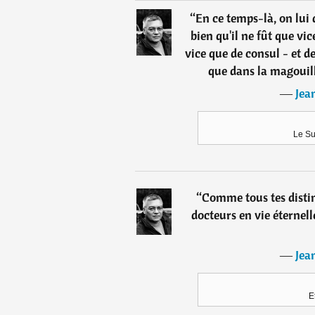
“
En ce temps-là, on lui
bien qu'il ne fût que vic
vice que de consul - et de
que dans la magouill
―
Jea
Le Su
“
Comme tous tes disti
docteurs en vie éternell
―
Jea
E