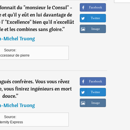
 donnait du "monsieur le Consul" -
Facebook
e et qu'il y eût en lui davantage de
Twitter
 l' "Excellence" bien qu'il n'excellât
e et les combines sans gloire.
”
Image
n-Michel Truong
Source:
ccesseur de pierre
ngués confrères. Vous vous rêvez
Facebook
e, vous finirez ingénieurs en mort
Twitter
douce.
”
Image
n-Michel Truong
Source:
ternity Express