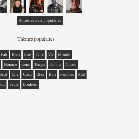
Autres auteurs populaires
Thèmes populaires
Fait
Bien
Etre
Faire
Vie
Monde
Homme
Gens
Temps
Femme
Chose
Seul
Dire
Cœur
Dieu
Bon
Femmes
Mal
ort
Seule
Bonheur