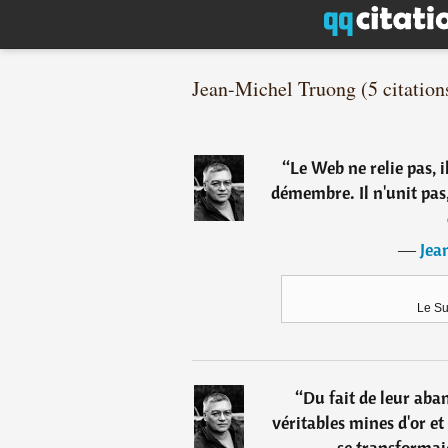
Jean-Michel Truong (5 citation
“
Le Web ne relie pas, i
démembre. Il n'unit pas, 
―
Jea
Le Su
“
Du fait de leur aba
véritables mines d'or et 
se transformai