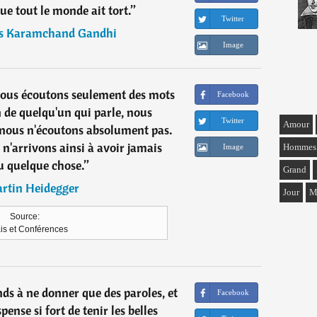
ue tout le monde ait tort.
”
Twitter
s Karamchand Gandhi
Image
ous écoutons seulement des mots
Facebook
 de quelqu'un qui parle, nous
Twitter
Amour
 nous n'écoutons absolument pas.
n'arrivons ainsi à avoir jamais
Hommes
Image
 quelque chose.
”
Grand
rtin Heidegger
Jour
M
Source:
is et Conférences
nds à ne donner que des paroles, et
Facebook
pense si fort de tenir les belles