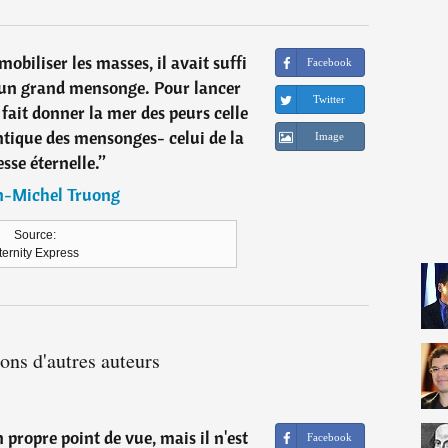
biliser les masses, il avait suffi
Facebook
d'un grand mensonge. Pour lancer
Twitter
 fait donner la mer des peurs celle
antique des mensonges- celui de la
Image
sse éternelle.
”
n-Michel Truong
Source:
ternity Express
ions d'autres auteurs
propre point de vue, mais il n'est
Facebook