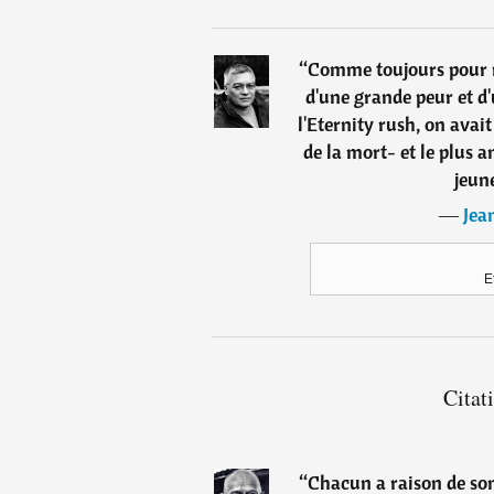
“
Comme toujours pour mo
d'une grande peur et 
l'Eternity rush, on avait
de la mort- et le plus 
jeune
―
Jea
E
Citat
“
Chacun a raison de son 