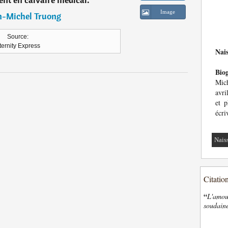
Image
n-Michel Truong
Source:
ternity Express
Nai
Bio
Mich
avri
et p
écri
Nais
Citatio
“
L'amour
soudaine