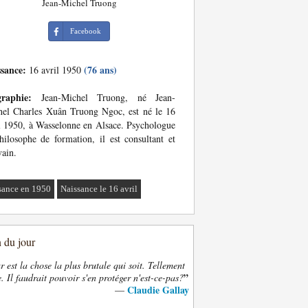
Jean-Michel Truong
Facebook
ssance:
(76 ans)
16 avril 1950
graphie:
Jean-Michel Truong, né Jean-
el Charles Xuân Truong Ngoc, est né le 16
l 1950, à Wasselonne en Alsace. Psychologue
hilosophe de formation, il est consultant et
vain.
sance en 1950
Naissance le 16 avril
n du jour
 est la chose la plus brutale qui soit. Tellement
”
. Il faudrait pouvoir s'en protéger n'est-ce-pas?
Claudie Gallay
—