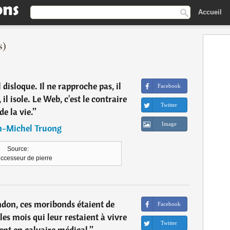
Accueil
s)
l disloque. Il ne rapproche pas, il
Facebook
il isole. Le Web, c'est le contraire
Twitter
de la vie.
”
Image
n-Michel Truong
Source:
ccesseur de pierre
ndon, ces moribonds étaient de
Facebook
les mois qui leur restaient à vivre
Twitter
ent en calvaire médical.
”