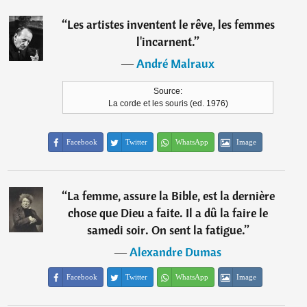
“
Les artistes inventent le rêve, les femmes
l'incarnent.
”
―
André Malraux
Source:
La corde et les souris (ed. 1976)
Facebook
Twitter
WhatsApp
Image
“
La femme, assure la Bible, est la dernière
chose que Dieu a faite. Il a dû la faire le
samedi soir. On sent la fatigue.
”
―
Alexandre Dumas
Facebook
Twitter
WhatsApp
Image