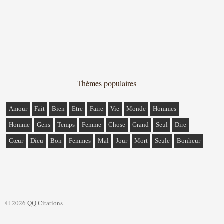
Thèmes populaires
Amour
Fait
Bien
Etre
Faire
Vie
Monde
Hommes
Homme
Gens
Temps
Femme
Chose
Grand
Seul
Dire
Cœur
Dieu
Bon
Femmes
Mal
Jour
Mort
Seule
Bonheur
© 2026 QQ Citations