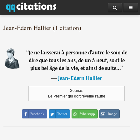
Jean-Edern Hallier (1 citation)
“
Je ne laisserai à personne d'autre le soin de
dire que tous les ans, de un à neuf, sont le
plus bel âge de la vie, et ainsi de suite...
”
―
Jean-Edern Hallier
Source:
Le Premier qui dort réveille l'autre
Facebook
Twitter
WhatsApp
Image