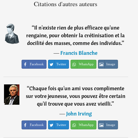
Citations d'autres auteurs
“
Il n'existe rien de plus efficace qu'une
rengaine, pour obtenir la crétinisation et la
docilité des masses, comme des individus.
”
―
Francis Blanche
Facebook
Twitter
WhatsApp
Image
“
Chaque fois qu'un ami vous complimente
sur votre jeunesse, vous pouvez être certain
qu'il trouve que vous avez vieilli.
”
―
John Irving
Facebook
Twitter
WhatsApp
Image