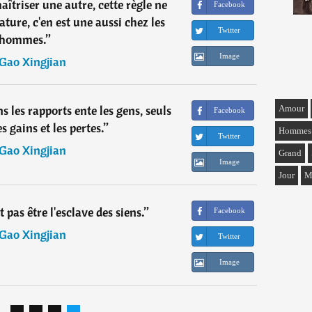
îtriser une autre, cette règle ne
Facebook
ture, c'en est une aussi chez les
Twitter
hommes.
”
Image
Gao Xingjian
les rapports ente les gens, seuls
Amour
Facebook
 gains et les pertes.
”
Hommes
Twitter
Gao Xingjian
Grand
Image
Jour
M
pas être l'esclave des siens.
”
Facebook
Gao Xingjian
Twitter
Image