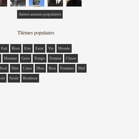
Autres auteurs populaires
Thèmes populaires
Fait
Bien
Etre
Faire
Vie
Monde
Homme
Gens
Temps
Femme
Chose
Seul
Dire
Cœur
Dieu
Bon
Femmes
Mal
ort
Seule
Bonheur