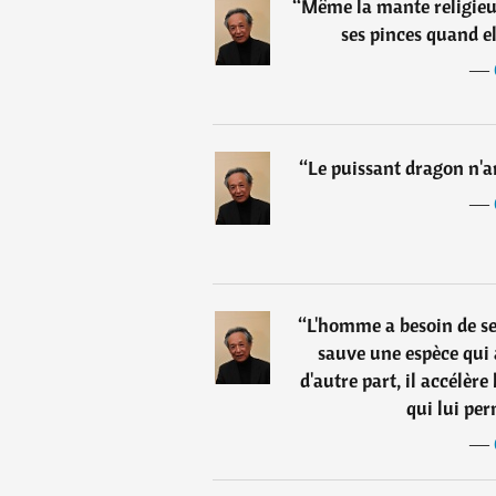
“
Même la mante religieus
ses pinces quand el
―
“
Le puissant dragon n'ar
―
“
L'homme a besoin de se
sauve une espèce qui 
d'autre part, il accélèr
qui lui per
―