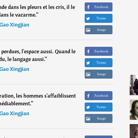
dans les pleurs et les cris, il le
Facebook
dans le vacarme.
”
Twitter
Gao Xingjian
Image
perdues, l'espace aussi. Quand le
Facebook
du, le langage aussi.
”
Twitter
Gao Xingjian
Image
ation, les hommes s'affaiblissent
Facebook
médiablement.
”
Twitter
Gao Xingjian
Image