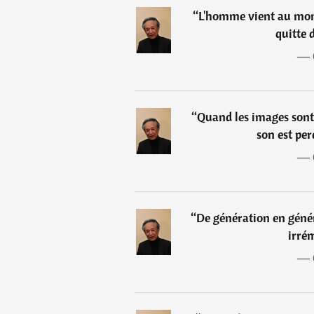
“
L'homme vient au monde 
quitte 
―
“
Quand les images sont 
son est per
―
“
De génération en génér
irré
―