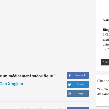
Nai
Bio
à Ga
mett
chin
en 2
Nais
tre un médicament sudorifique.
”
Facebook
Citatio
Gao Xingjian
Twitter
“
La télé
un puiss
Image