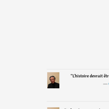
“
L'histoire devrait ê
―