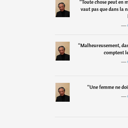
“
Toute chose peut en ma
vaut pas que dans la na
―
“
Malheureusement, dans 
comptent les
―
“
Une femme ne doit 
―