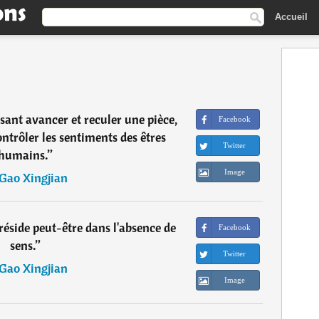
Accueil
sant avancer et reculer une pièce,
Facebook
ontrôler les sentiments des êtres
Twitter
humains.
”
Image
Gao Xingjian
réside peut-être dans l'absence de
Facebook
sens.
”
Twitter
Gao Xingjian
Image