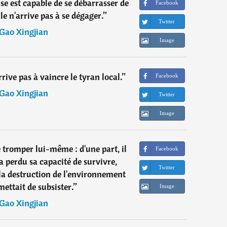
e est capable de se débarrasser de
Facebook
le n'arrive pas à se dégager.
”
Twitter
Gao Xingjian
Image
rive pas à vaincre le tyran local.
”
Facebook
Gao Xingjian
Twitter
Image
 tromper lui-même : d'une part, il
Facebook
a perdu sa capacité de survivre,
Twitter
e la destruction de l'environnement
mettait de subsister.
”
Image
Gao Xingjian