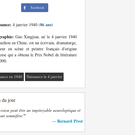
Facebook
ssance:
(86 ans)
4 janvier 1940
graphie:
Gao Xingjian, né le 4 janvier 1940
nzhou en Chine, est un écrivain, dramaturge,
eur en scène et peintre français d'origine
oise qui a obtenu le Prix Nobel de littérature
000.
sance en 1940
Naissance le 4 janvier
n du jour
vision peut être un impitoyable neuroleptique et
”
ant somnifère.
Bernard Pivot
—