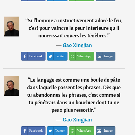
“
Si l'homme a instinctivement adoré le feu,
c'est pour vaincre la peur intérieure qu'il
nourrissait envers les ténèbres.
”
―
Gao Xingjian
Facebook
Twitter
WhatsApp
Image
“
Le langage est comme une boule de pâte
dans laquelle passent les phrases. Dès que
tu abandonnes les phrases, c'est comme si
tu pénétrais dans un bourbier dont tu ne
peux plus ressortir.
”
―
Gao Xingjian
Facebook
Twitter
WhatsApp
Image