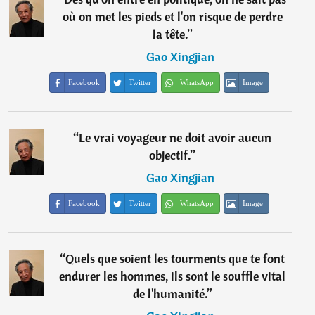
où on met les pieds et l'on risque de perdre
la tête.
”
―
Gao Xingjian
Facebook
Twitter
WhatsApp
Image
“
Le vrai voyageur ne doit avoir aucun
objectif.
”
―
Gao Xingjian
Facebook
Twitter
WhatsApp
Image
“
Quels que soient les tourments que te font
endurer les hommes, ils sont le souffle vital
de l'humanité.
”