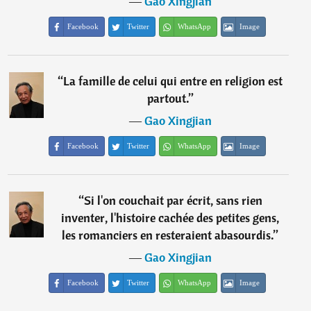
―
Gao Xingjian
Facebook
Twitter
WhatsApp
Image
“
La famille de celui qui entre en religion est
partout.
”
―
Gao Xingjian
Facebook
Twitter
WhatsApp
Image
“
Si l'on couchait par écrit, sans rien
inventer, l'histoire cachée des petites gens,
les romanciers en resteraient abasourdis.
”
―
Gao Xingjian
Facebook
Twitter
WhatsApp
Image