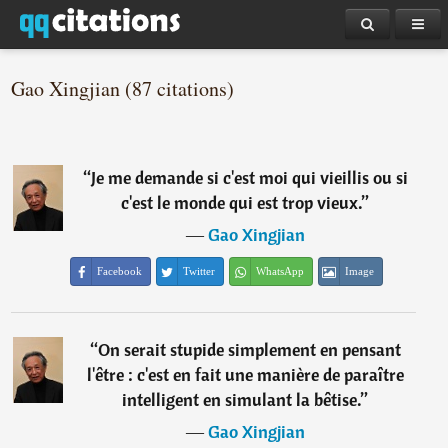
Gao Xingjian (87 citations)
“
Je me demande si c'est moi qui vieillis ou si
c'est le monde qui est trop vieux.
”
―
Gao Xingjian
Facebook
Twitter
WhatsApp
Image
“
On serait stupide simplement en pensant
l'être : c'est en fait une manière de paraître
intelligent en simulant la bêtise.
”
―
Gao Xingjian