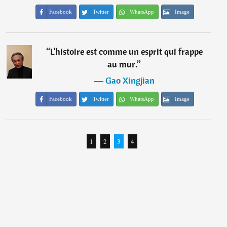
Facebook
Twitter
WhatsApp
Image
“
L'histoire est comme un esprit qui frappe
au mur.
”
―
Gao Xingjian
Facebook
Twitter
WhatsApp
Image
1
2
3
4