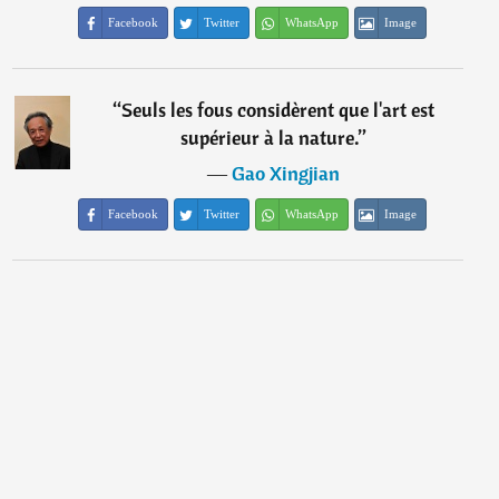
Facebook
Twitter
WhatsApp
Image
“
Seuls les fous considèrent que l'art est
supérieur à la nature.
”
―
Gao Xingjian
Facebook
Twitter
WhatsApp
Image