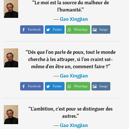
“
Le moi est la source du malheur de
l'humanité.
”
―
Gao Xingjian
Facebook
Twitter
WhatsApp
Image
“
Dès que l'on parle de poux, tout le monde
cherche à les attraper, si l'on craint soi-
même d'en être un, comment faire ?
”
―
Gao Xingjian
Facebook
Twitter
WhatsApp
Image
“
L'ambition, c'est pour se distinguer des
autres.
”
―
Gao Xingjian