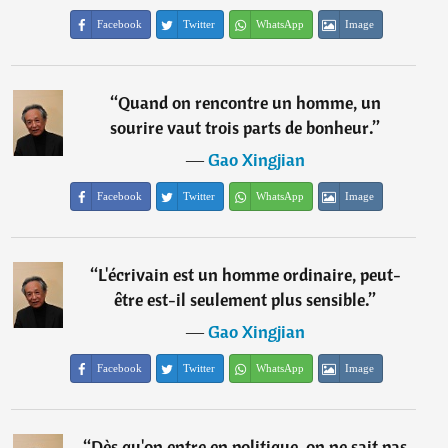
Facebook
Twitter
WhatsApp
Image
“
Quand on rencontre un homme, un
sourire vaut trois parts de bonheur.
”
―
Gao Xingjian
Facebook
Twitter
WhatsApp
Image
“
L'écrivain est un homme ordinaire, peut-
être est-il seulement plus sensible.
”
―
Gao Xingjian
Facebook
Twitter
WhatsApp
Image
“
Dès qu'on entre en politique, on ne sait pas