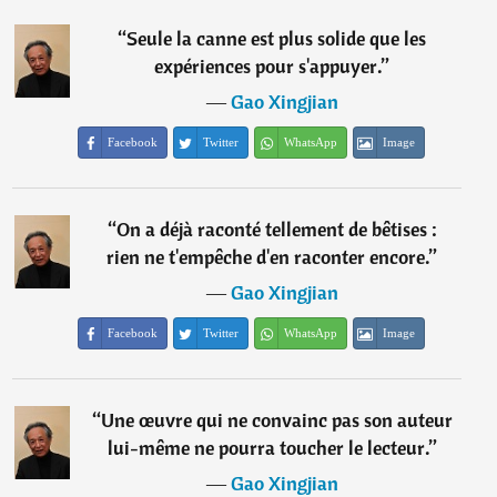
“
Seule la canne est plus solide que les
expériences pour s'appuyer.
”
―
Gao Xingjian
Facebook
Twitter
WhatsApp
Image
“
On a déjà raconté tellement de bêtises :
rien ne t'empêche d'en raconter encore.
”
―
Gao Xingjian
Facebook
Twitter
WhatsApp
Image
“
Une œuvre qui ne convainc pas son auteur
lui-même ne pourra toucher le lecteur.
”
―
Gao Xingjian