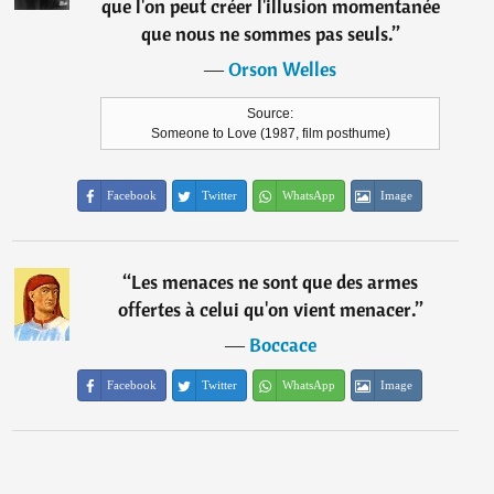
que l'on peut créer l'illusion momentanée
que nous ne sommes pas seuls.
”
―
Orson Welles
Source:
Someone to Love (1987, film posthume)
Facebook
Twitter
WhatsApp
Image
“
Les menaces ne sont que des armes
offertes à celui qu'on vient menacer.
”
―
Boccace
Facebook
Twitter
WhatsApp
Image