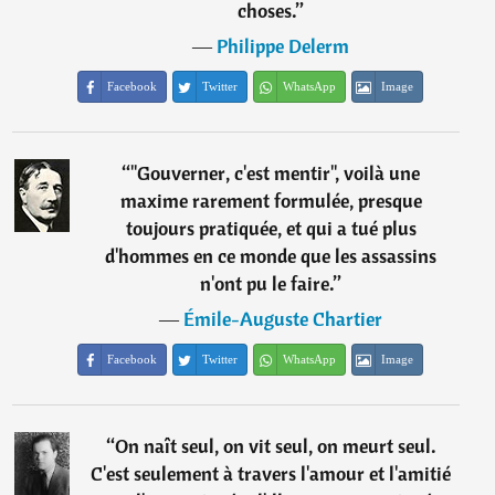
choses.
”
―
Philippe Delerm
Facebook
Twitter
WhatsApp
Image
“
"Gouverner, c'est mentir", voilà une
maxime rarement formulée, presque
toujours pratiquée, et qui a tué plus
d'hommes en ce monde que les assassins
n'ont pu le faire.
”
―
Émile-Auguste Chartier
Facebook
Twitter
WhatsApp
Image
“
On naît seul, on vit seul, on meurt seul.
C'est seulement à travers l'amour et l'amitié