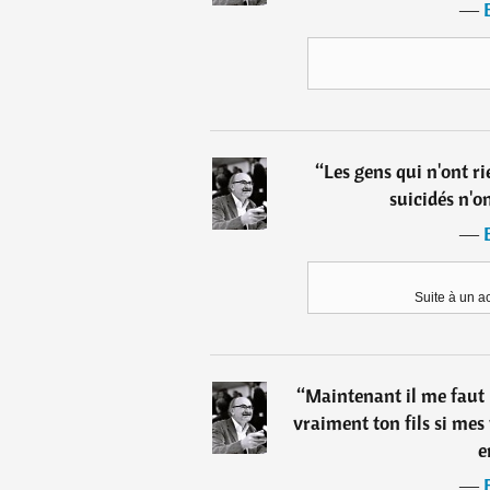
―
“
Les gens qui n'ont r
suicidés n'on
―
Suite à un a
“
Maintenant il me faut F
vraiment ton fils si mes
e
―