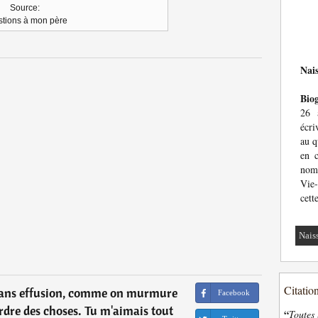
Source:
tions à mon père
Nai
Bio
26 
écri
au q
en c
nom
Vie-
cett
Nais
Citatio
 sans effusion, comme on murmure
Facebook
ordre des choses. Tu m'aimais tout
“
Toutes 