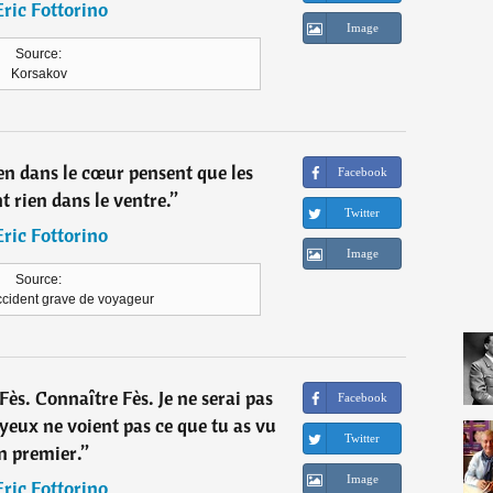
Eric Fottorino
Image
Source:
Korsakov
ien dans le cœur pensent que les
Facebook
t rien dans le ventre.
”
Twitter
Eric Fottorino
Image
Source:
ccident grave de voyageur
ès. Connaître Fès. Je ne serai pas
Facebook
 yeux ne voient pas ce que tu as vu
Twitter
n premier.
”
Image
Eric Fottorino