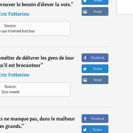
Twitter
prouver le besoin d'élever la voix.
”
Image
Eric Fottorino
Source:
qui m'aimait tout bas
métier de délivrer les gens de leur
Facebook
u'il est brocanteur
”
Twitter
Eric Fottorino
Image
Source:
Dos crawlé
nts ne manque pas, dans le malheur
Facebook
es grands.
”
Twitter