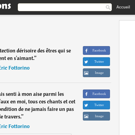
Accueil
tection dérisoire des êtres qui se
Facebook
ent en s'aimant.
”
Twitter
Eric Fottorino
Image
is senti à mon aise parmi les
Facebook
faux en moi, tous ces chants et cet
Twitter
ndition de ne jamais faire un pas
e travers.
”
Image
Eric Fottorino