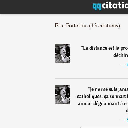
Eric Fottorino (13 citations)
“
La distance est la pro
déchir
―
“
Je ne me suis jama
catholiques, ça sonnait 
amour dégoulinant à co
d
―