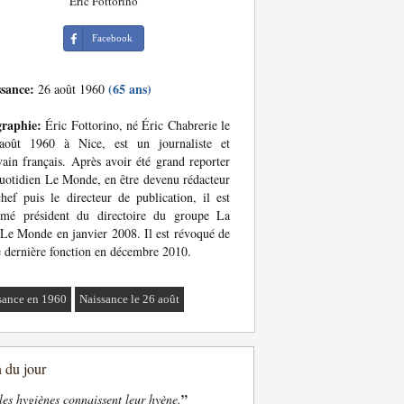
Eric Fottorino
Facebook
ssance:
(65 ans)
26 août 1960
graphie:
Éric Fottorino, né Éric Chabrerie le
août 1960 à Nice, est un journaliste et
vain français. Après avoir été grand reporter
uotidien Le Monde, en être devenu rédacteur
hef puis le directeur de publication, il est
mé président du directoire du groupe La
Le Monde en janvier 2008. Il est révoqué de
e dernière fonction en décembre 2010.
sance en 1960
Naissance le 26 août
n du jour
”
les hygiènes connaissent leur hyène.