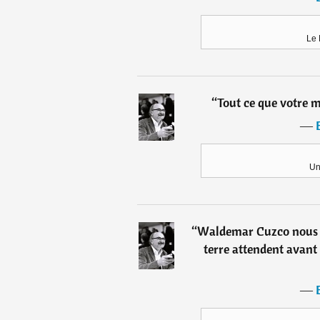
Le 
“
Tout ce que votre mè
―
Un 
“
Waldemar Cuzco nous of
terre attendent avant 
―