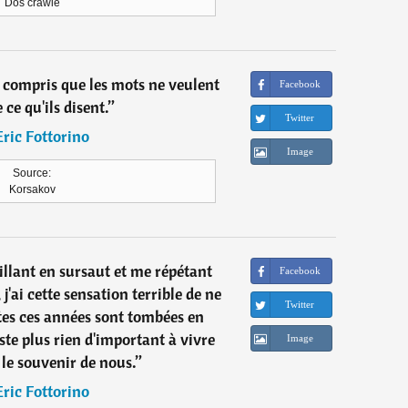
Dos crawlé
'ai compris que les mots ne veulent
Facebook
 ce qu'ils disent.
”
Twitter
Eric Fottorino
Image
Source:
Korsakov
illant en sursaut et me répétant
Facebook
j'ai cette sensation terrible de ne
Twitter
utes ces années sont tombées en
este plus rien d'important à vivre
Image
 le souvenir de nous.
”
Eric Fottorino