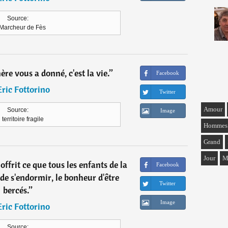
Source:
Marcheur de Fès
re vous a donné, c'est la vie.
”
Facebook
Eric Fottorino
Twitter
Amour
Source:
Image
territoire fragile
Hommes
Grand
Jour
M
frit ce que tous les enfants de la
Facebook
de s'endormir, le bonheur d'être
Twitter
bercés.
”
Image
Eric Fottorino
Source: