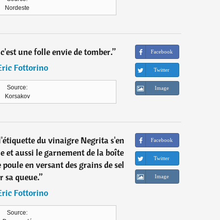
Nordeste
'est une folle envie de tomber.
”
Facebook
Eric Fottorino
Twitter
Source:
Image
Korsakov
'étiquette du vinaigre Negrita s'en
Facebook
 et aussi le garnement de la boîte
Twitter
 poule en versant des grains de sel
r sa queue.
”
Image
Eric Fottorino
Source: