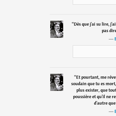
“
Dès que j'ai su lire, j
pas dire
―
“
Et pourtant, me réve
soudain que tu es mort, 
plus exister, que to
poussière et qu'il ne r
d'autre que
―