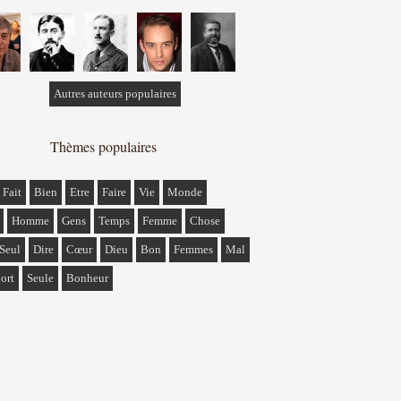
Autres auteurs populaires
Thèmes populaires
Fait
Bien
Etre
Faire
Vie
Monde
Homme
Gens
Temps
Femme
Chose
Seul
Dire
Cœur
Dieu
Bon
Femmes
Mal
ort
Seule
Bonheur