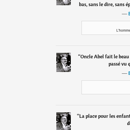
bas, sans le dire, sans é
―
L'homme 
“
Oncle Abel fait le beau 
passé vu q
―
“
La place pour les enfa
d