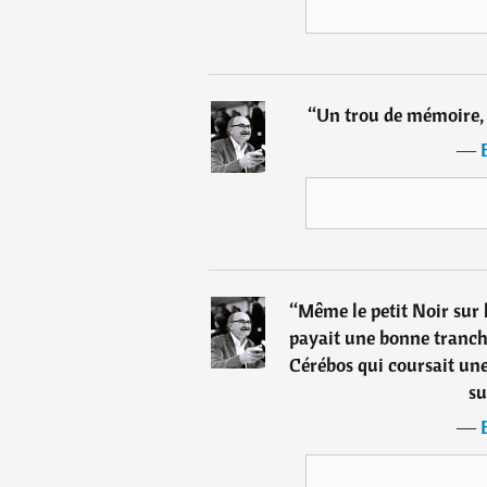
“
Un trou de mémoire, c
―
“
Même le petit Noir sur l
payait une bonne tranche
Cérébos qui coursait une
su
―