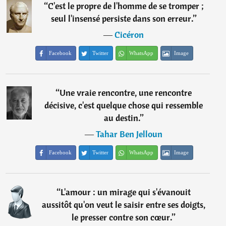
“
C'est le propre de l'homme de se tromper ;
seul l'insensé persiste dans son erreur.
”
―
Cicéron
Facebook
Twitter
WhatsApp
Image
“
Une vraie rencontre, une rencontre
décisive, c'est quelque chose qui ressemble
au destin.
”
―
Tahar Ben Jelloun
Facebook
Twitter
WhatsApp
Image
“
L'amour : un mirage qui s'évanouit
aussitôt qu'on veut le saisir entre ses doigts,
le presser contre son cœur.
”