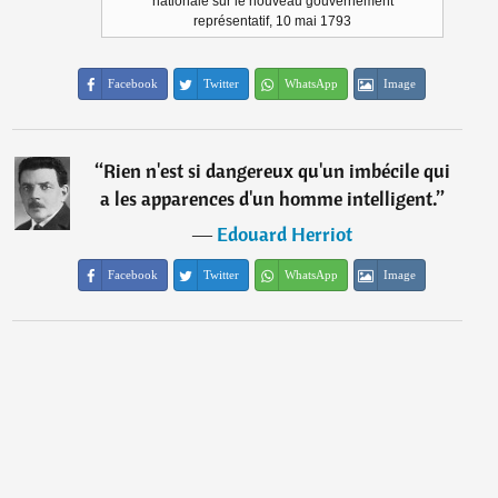
nationale sur le nouveau gouvernement
représentatif, 10 mai 1793
Facebook
Twitter
WhatsApp
Image
“
Rien n'est si dangereux qu'un imbécile qui
a les apparences d'un homme intelligent.
”
―
Edouard Herriot
Facebook
Twitter
WhatsApp
Image