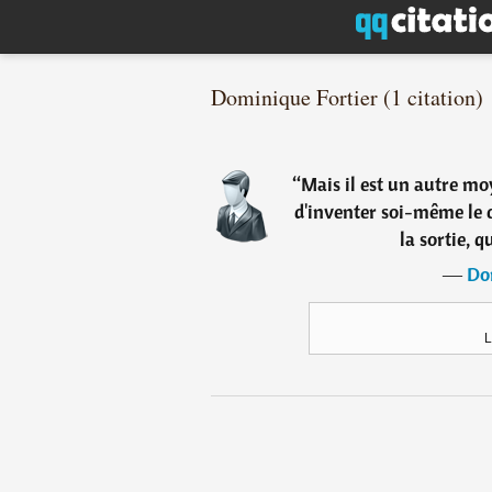
Dominique Fortier (1 citation)
“
Mais il est un autre moy
d'inventer soi-même le 
la sortie, q
―
Do
L