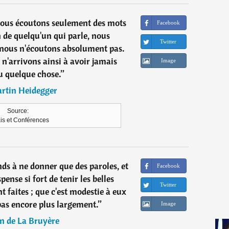
ous écoutons seulement des mots
Facebook
 de quelqu'un qui parle, nous
Twitter
 nous n'écoutons absolument pas.
n'arrivons ainsi à avoir jamais
Image
 quelque chose.
”
rtin Heidegger
Source:
is et Conférences
nds à ne donner que des paroles, et
Facebook
pense si fort de tenir les belles
Twitter
t faites ; que c'est modestie à eux
pas encore plus largement.
”
Image
n de La Bruyère