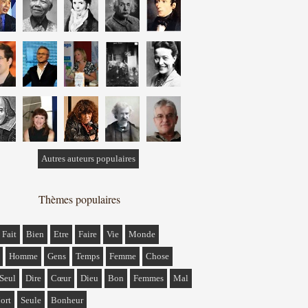
Autres auteurs populaires
Thèmes populaires
Fait
Bien
Etre
Faire
Vie
Monde
Homme
Gens
Temps
Femme
Chose
Seul
Dire
Cœur
Dieu
Bon
Femmes
Mal
ort
Seule
Bonheur