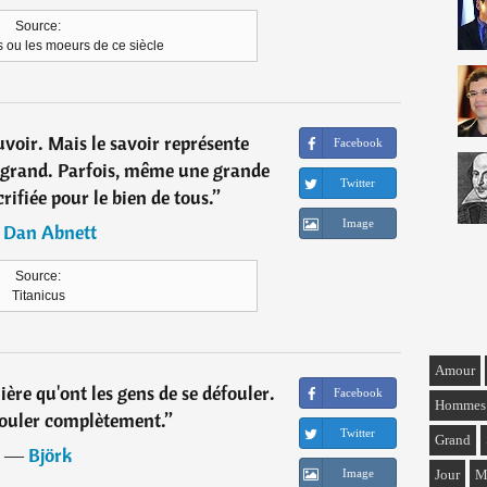
Source:
 ou les moeurs de ce siècle
ouvoir. Mais le savoir représente
Facebook
p grand. Parfois, même une grande
Twitter
crifiée pour le bien de tous.
”
Image
―
Dan Abnett
Source:
Titanicus
Amour
ière qu'ont les gens de se défouler.
Facebook
Hommes
aouler complètement.
”
Twitter
Grand
―
Björk
Image
Jour
M