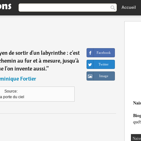
Accueil
en de sortir d'un labyrinthe : c'est
Facebook
chemin au fur et à mesure, jusqu'à
Twitter
ue l'on invente aussi.
”
Image
minique Fortier
Source:
a porte du ciel
Nai
Bio
québ
Nais