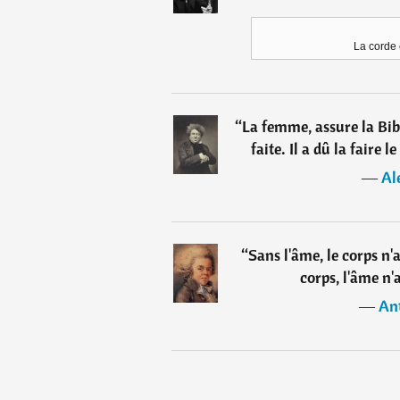
La corde 
“
La femme, assure la Bibl
faite. Il a dû la faire 
―
Al
“
Sans l'âme, le corps n'
corps, l'âme n'
―
Ant