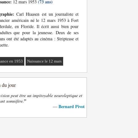
ssance:
(73 ans)
12 mars 1953
graphie:
Carl Hiaasen est un journaliste et
ncier américain né le 12 mars 1953 à Fort
erdale, en Floride. Il écrit aussi bien pour
adultes que pour la jeunesse. Deux de ses
ns ont été adaptés au cinéma : Striptease et
ette.
sance en 1953
Naissance le 12 mars
n du jour
vision peut être un impitoyable neuroleptique et
”
ant somnifère.
Bernard Pivot
—