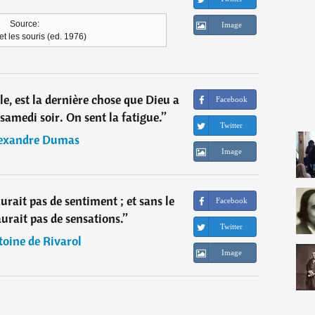
Source:
Image
et les souris (ed. 1976)
e, est la dernière chose que Dieu a
Facebook
le samedi soir. On sent la fatigue.
”
Twitter
exandre Dumas
Image
aurait pas de sentiment ; et sans le
Facebook
aurait pas de sensations.
”
Twitter
oine de Rivarol
Image