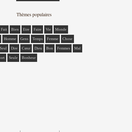
Thèmes populaires
Fait
Bien
Etre
Faire
Vie
Monde
Homme
Gens
Temps
Femme
Chose
Seul
Dire
Cœur
Dieu
Bon
Femmes
Mal
ort
Seule
Bonheur