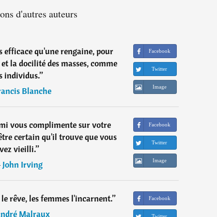
ions d'autres auteurs
lus efficace qu'une rengaine, pour
Facebook
n et la docilité des masses, comme
Twitter
s individus.
”
Image
rancis Blanche
mi vous complimente sur votre
Facebook
tre certain qu'il trouve que vous
Twitter
vez vieilli.
”
Image
―
John Irving
 le rêve, les femmes l'incarnent.
”
Facebook
ndré Malraux
Twitter