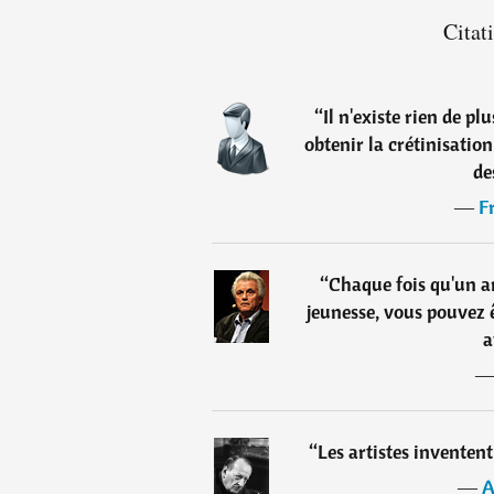
Citat
“
Il n'existe rien de p
obtenir la crétinisatio
de
―
F
“
Chaque fois qu'un a
jeunesse, vous pouvez ê
a
“
Les artistes inventent
―
A