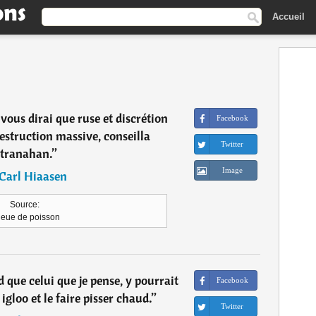
Accueil
e vous dirai que ruse et discrétion
Facebook
estruction massive, conseilla
Twitter
tranahan.
”
Image
Carl Hiaasen
Source:
eue de poisson
d que celui que je pense, y pourrait
Facebook
 igloo et le faire pisser chaud.
”
Twitter