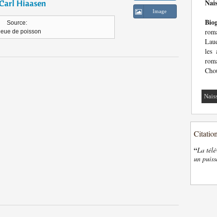
Carl Hiaasen
Nai
Image
Bio
Source:
roma
eue de poisson
Laud
les 
roma
Chou
Nais
Citatio
“
La télé
un puiss