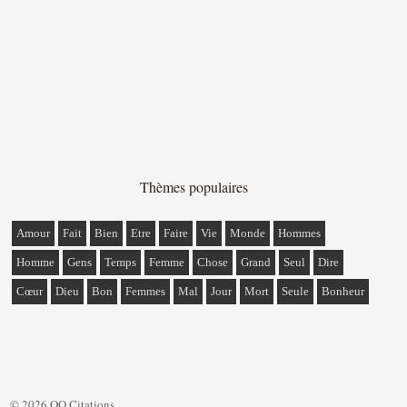
Thèmes populaires
Amour
Fait
Bien
Etre
Faire
Vie
Monde
Hommes
Homme
Gens
Temps
Femme
Chose
Grand
Seul
Dire
Cœur
Dieu
Bon
Femmes
Mal
Jour
Mort
Seule
Bonheur
© 2026 QQ Citations