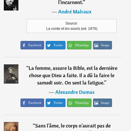
l'incarnent.
”
―
André Malraux
Source:
La corde et les souris (ed. 1976)
Facebook
Twitter
WhatsApp
Image
“
La femme, assure la Bible, est la dernière
chose que Dieu a faite. Il a dû la faire le
samedi soir. On sent la fatigue.
”
―
Alexandre Dumas
Facebook
Twitter
WhatsApp
Image
“
Sans l'âme, le corps n'aurait pas de