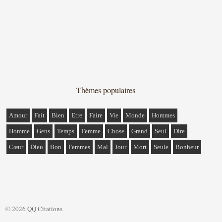
Thèmes populaires
Amour
Fait
Bien
Etre
Faire
Vie
Monde
Hommes
Homme
Gens
Temps
Femme
Chose
Grand
Seul
Dire
Cœur
Dieu
Bon
Femmes
Mal
Jour
Mort
Seule
Bonheur
© 2026 QQ Citations