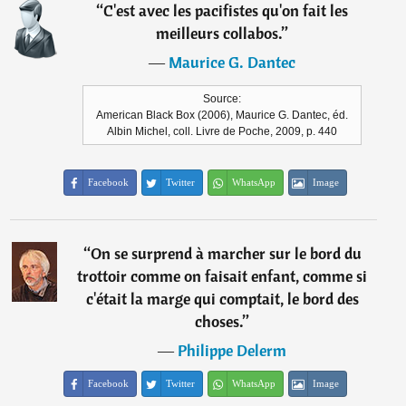
“
C'est avec les pacifistes qu'on fait les
meilleurs collabos.
”
―
Maurice G. Dantec
Source:
American Black Box (2006), Maurice G. Dantec, éd.
Albin Michel, coll. Livre de Poche, 2009, p. 440
Facebook
Twitter
WhatsApp
Image
“
On se surprend à marcher sur le bord du
trottoir comme on faisait enfant, comme si
c'était la marge qui comptait, le bord des
choses.
”
―
Philippe Delerm
Facebook
Twitter
WhatsApp
Image