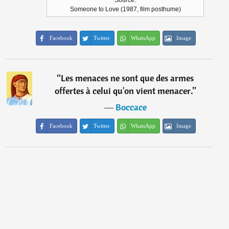
Source:
Someone to Love (1987, film posthume)
Facebook
Twitter
WhatsApp
Image
“
Les menaces ne sont que des armes
offertes à celui qu'on vient menacer.
”
―
Boccace
Facebook
Twitter
WhatsApp
Image