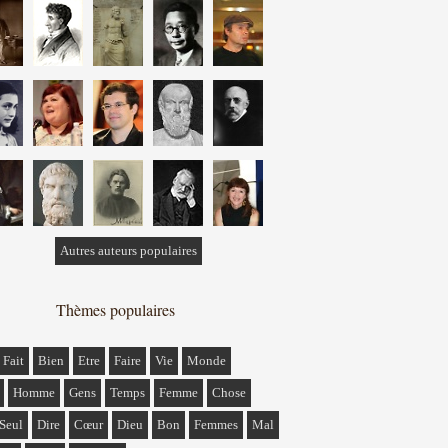
Autres auteurs populaires
Thèmes populaires
Fait
Bien
Etre
Faire
Vie
Monde
Homme
Gens
Temps
Femme
Chose
Seul
Dire
Cœur
Dieu
Bon
Femmes
Mal