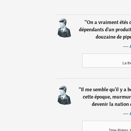
“
On a vraiment étés c
dépendants d'un produit
douzaine de pipe
―
La t
“
Il me semble qu'il y a 
cette époque, murmura
devenir la nation 
―
Time Riders, t