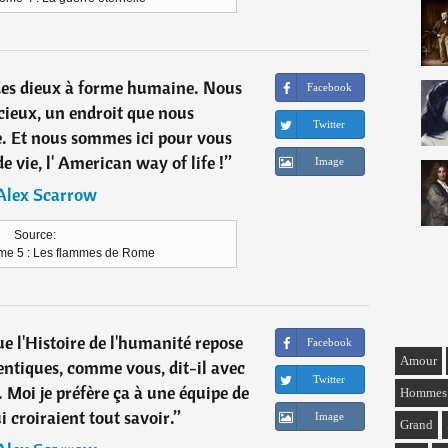
es dieux à forme humaine. Nous
Facebook
cieux, un endroit que nous
Twitter
e. Et nous sommes ici pour vous
 vie, l' American way of life !
”
Image
Alex Scarrow
Source:
ome 5 : Les flammes de Rome
ue l'Histoire de l'humanité repose
Facebook
Amour
entiques, comme vous, dit-il avec
Twitter
 Moi je préfère ça à une équipe de
Hommes
 croiraient tout savoir.
”
Image
Grand