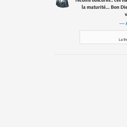
la maturité... Bon Die
v
―
La t