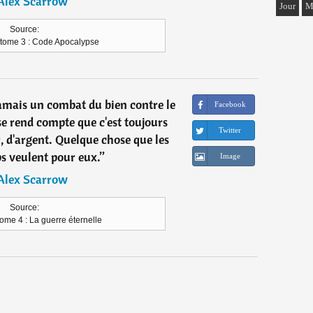
Alex Scarrow
Jour
M
Source:
 tome 3 : Code Apocalypse
 jamais un combat du bien contre le
Facebook
se rend compte que c'est toujours
Twitter
, d'argent. Quelque chose que les
 veulent pour eux.
”
Image
Alex Scarrow
Source:
ome 4 : La guerre éternelle