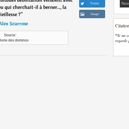
Nais
Twitter
u qui cherchait-il à berner.., la
ieillesse ?
”
Image
Alex Scarrow
Citatio
“
Si un a
Source:
regarde 
héorie des dominos