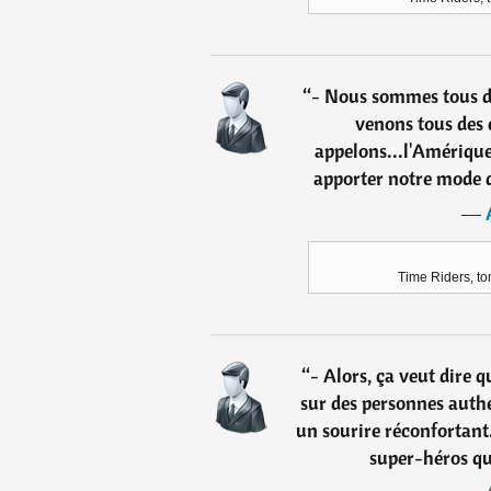
“
- Nous sommes tous d
venons tous des 
appelons...l'Amériqu
apporter notre mode de
―
Time Riders, t
“
- Alors, ça veut dire q
sur des personnes auth
un sourire réconfortant.
super-héros qui