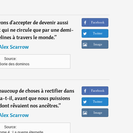
ons d'accepter de devenir aussi
Facebook
 qui ne circule que par une demi-
Twitter
lines à travers le monde.
”
Image
Alex Scarrow
Source:
héorie des dominos
beaucoup de choses à rectifier dans
Facebook
-t-il, avant que nous puissions
Twitter
dont rêvaient nos ancêtres.
”
Image
Alex Scarrow
Source:
ome 4 : La guerre éternelle