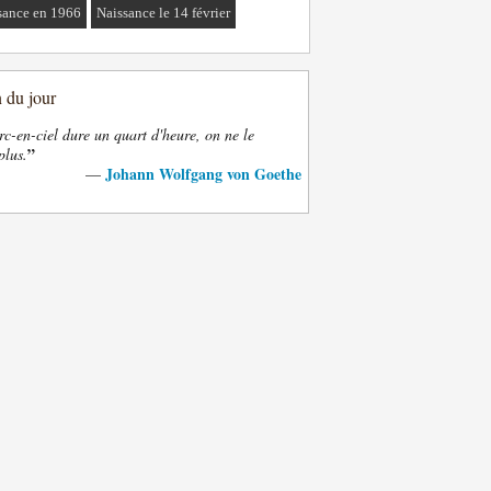
sance en 1966
Naissance le 14 février
n du jour
rc-en-ciel dure un quart d'heure, on ne le
”
plus.
Johann Wolfgang von Goethe
—