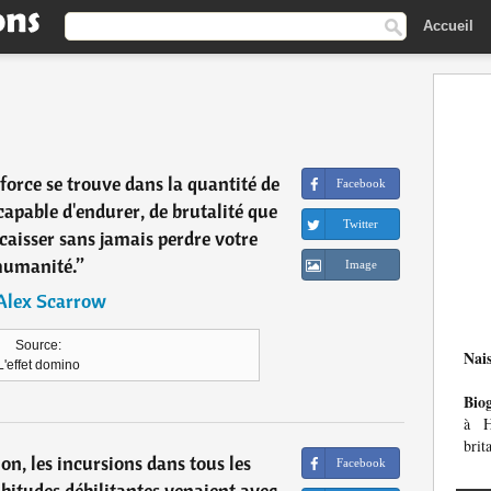
Accueil
e force se trouve dans la quantité de
Facebook
apable d'endurer, de brutalité que
Twitter
caisser sans jamais perdre votre
humanité.
”
Image
Alex Scarrow
Source:
Nai
L'effet domino
Bio
à H
brit
ion, les incursions dans tous les
Facebook
abitudes débilitantes venaient avec