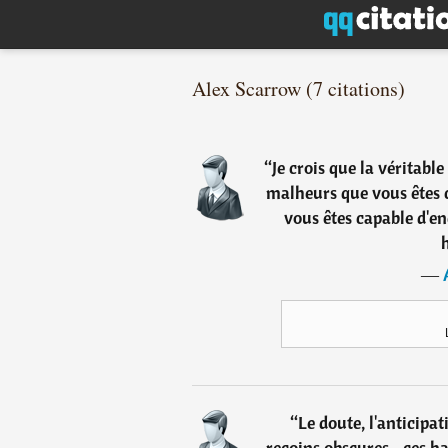
Alex Scarrow (7 citations)
“
Je crois que la véritabl
malheurs que vous êtes c
vous êtes capable d'en
―
“
Le doute, l'anticipat
recoins obscures.. ces h